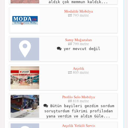
aldık çok memmun kaldık...
Modalife Mobilya
793 metre
Saray Mağazaları
799 metre
yer mevcut değil
Arçelik
805 metre
Profilo Selo Mobilya
818 metre
Bütün bayileri gezdim sordum
soruşturdum fikrimi profilodan
yana verdim ve aldım Güle...
Arçelik Yetkili Servis