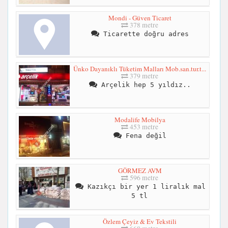
Mondi - Güven Ticaret
378 metre
Ticarette doğru adres
Ünko Dayanıklı Tüketim Malları Mob.san.tur.t...
379 metre
Arçelik hep 5 yıldız..
Modalife Mobilya
453 metre
Fena değil
GÖRMEZ AVM
596 metre
Kazıkçı bir yer 1 liralık mal
5 tl
Özlem Çeyiz & Ev Tekstili