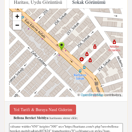
Haritası, Uydu Görüntüsü
Sokak Görünümü
+
−
©
OpenStreetMap
contributors
Yol Tarifi & Buraya Nasıl Giderim
Bellona Bereket Mobilya
haritasını sitene ekle;