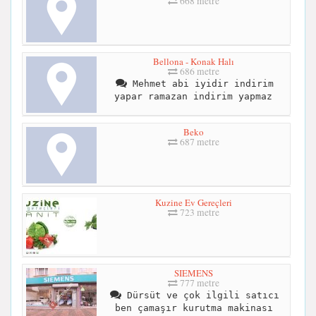
668 metre
Bellona - Konak Halı
686 metre
Mehmet abi iyidir indirim
yapar ramazan indirim yapmaz
Beko
687 metre
Kuzine Ev Gereçleri
723 metre
SIEMENS
777 metre
Dürsüt ve çok ilgili satıcı
ben çamaşır kurutma makinası