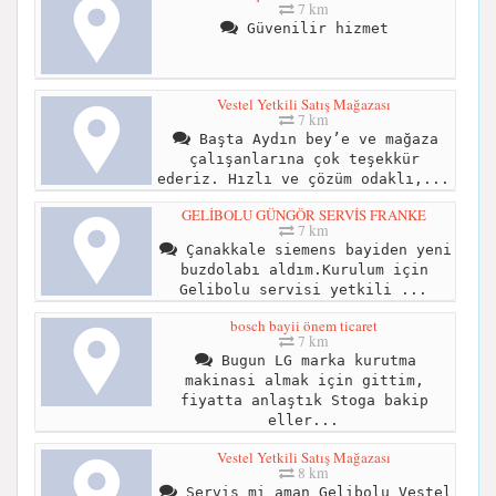
7 km
Güvenilir hizmet
Vestel Yetkili Satış Mağazası
7 km
Başta Aydın bey’e ve mağaza
çalışanlarına çok teşekkür
ederiz. Hızlı ve çözüm odaklı,...
GELİBOLU GÜNGÖR SERVİS FRANKE
7 km
Çanakkale siemens bayiden yeni
buzdolabı aldım.Kurulum için
Gelibolu servisi yetkili ...
bosch bayii önem ticaret
7 km
Bugun LG marka kurutma
makinasi almak için gittim,
fiyatta anlaştık Stoga bakip
eller...
Vestel Yetkili Satış Mağazası
8 km
Servis mi aman Gelibolu Vestel