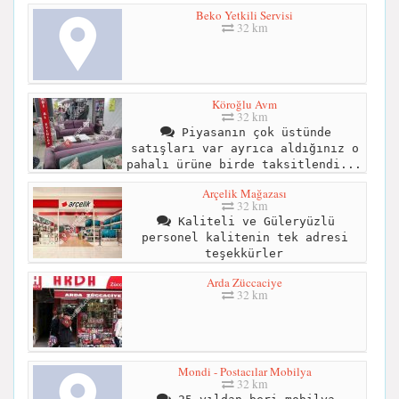
Beko Yetkili Servisi
32 km
Köroğlu Avm
32 km
Piyasanın çok üstünde
satışları var ayrıca aldığınız o
pahalı ürüne birde taksitlendi...
Arçelik Mağazası
32 km
Kaliteli ve Güleryüzlü
personel kalitenin tek adresi
teşekkürler
Arda Züccaciye
32 km
Mondi - Postacılar Mobilya
32 km