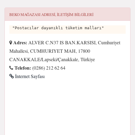
BEKO MAĞAZASI
ADRESI, ILETIŞIM BILGILERI
"Postacılar dayanıklı tüketim malları"
Adres:
ALVER C.N37 IS BAN.KARSISI, Cumhuriyet
Mahallesi, CUMHURIYET MAH, 17800
CANAKKALE/Lapseki/Çanakkale, Türkiye
Telefon:
(0286) 212 62 64
İnternet Sayfası