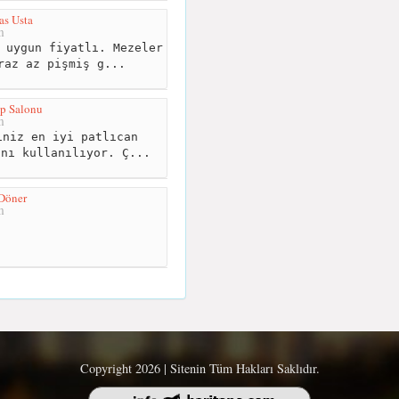
as Usta
m
 uygun fiyatlı. Mezeler
raz az pişmiş g...
p Salonu
m
niz en iyi patlıcan
anı kullanılıyor. Ç...
Döner
m
Copyright 2026 | Sitenin Tüm Hakları Saklıdır.