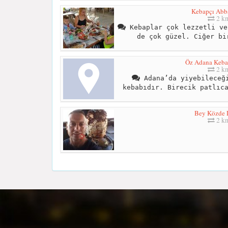
Kebapçı Abb
2 k
Kebaplar çok lezzetli ve
de çok güzel. Ciğer bi
Öz Adana Keba
2 k
Adana’da yiyebileceği
kebabıdır. Birecik patlıc
Bey Közde 
2 k