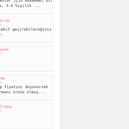
enler için mükemmel bir
a, 3-4 kişilik ...
et cafe
m
akit geçirebileceğiniz
r.
urant
m
bap
m
p fiyatını düşünürsek
rmans ürünü olmuş...
72 Nolu
m