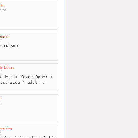
fe
tre
Salonu
m
 salonu
de Döner
m
rdeşler Közde Döner’i
Masamızda 4 adet ...
i
m
un Yeri
m