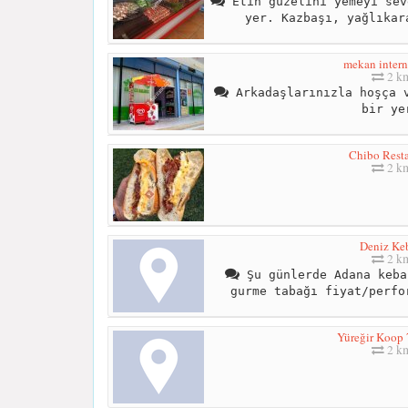
Etin güzelini yemeyi sev
yer. Kazbaşı, yağlıkar
mekan intern
2 k
Arkadaşlarınızla hoşça v
bir ye
Chibo Resta
2 k
Deniz Ke
2 k
Şu günlerde Adana keba
gurme tabağı fiyat/perfo
Yüreğir Koop 
2 k