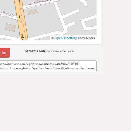
©
OpenStreetMap
contributors
Barbaros Kafe
haritasını sitene ekle;
erim