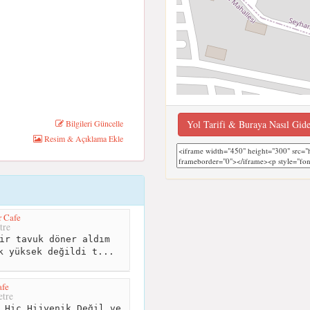
Bilgileri Güncelle
Yol Tarifi & Buraya Nasıl Gid
Resim & Açıklama Ekle
 Cafe
tre
ir tavuk döner aldım
k yüksek değildi t...
afe
tre
 Hiç Hijyenik Değil ve