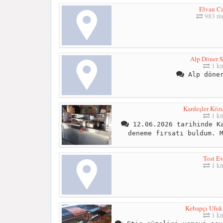
Elvan Ca
983 me
Alp Döner 
1 k
Alp döner
Kardeşler Köz
1 k
12.06.2026 tarihinde Ka
deneme fırsatı buldum. 
Tost Ev
1 k
Kebapçı Ufuk'
1 k