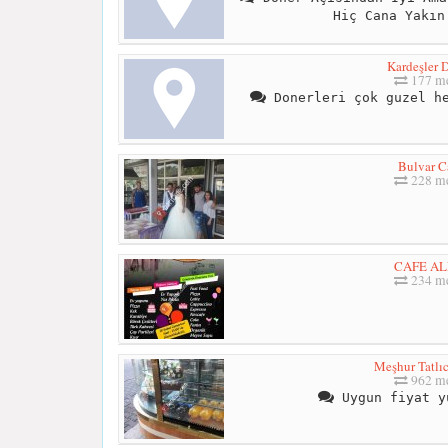
Hiç Cana Yakın
Kardeşler 
177 me
Donerleri çok guzel he
Bulvar C
228 me
CAFE A
234 me
Meşhur Tatlıc
962 me
Uygun fiyat y