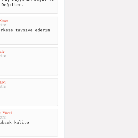
 Değiller.
Döner
tre
rkese tavsiye ederim
afe
tre
LEM
tre
ı Yücel
tre
üksek kalite