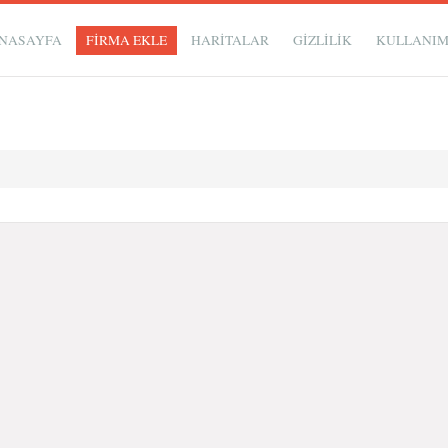
NASAYFA
FİRMA EKLE
HARİTALAR
GIZLILIK
KULLANI