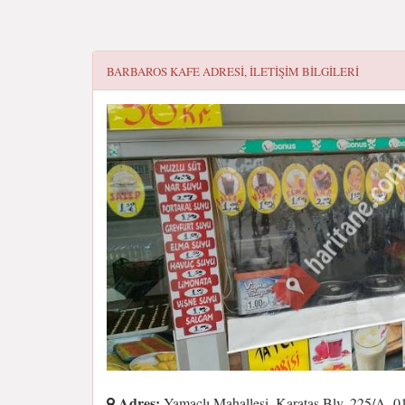
BARBAROS KAFE
ADRESI, ILETIŞIM BILGILERI
Adres:
Yamaçlı Mahallesi, Karataş Blv. 225/A, 0