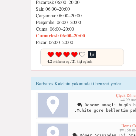
Pazartesi: 06:00–20:00
Salı: 06:00–20:00
Çarşamba: 06:00–20:00
Perşembe: 06:00–20:00
Cuma: 06:00–20:00
Cumartesi: 06:00–20:00
Pazar: 06:00–20:00
İyi
4.2
ortalama oy /
21
kişi oyladı.
Barbaros Kafe'nin yakınındaki benzeri yerler
Çiçek Döner
99 me
Deneme amaçlı bugün b
.Muhite göre beklentim pe
Horoz C
158 me
Döner Açısından İyi Ama