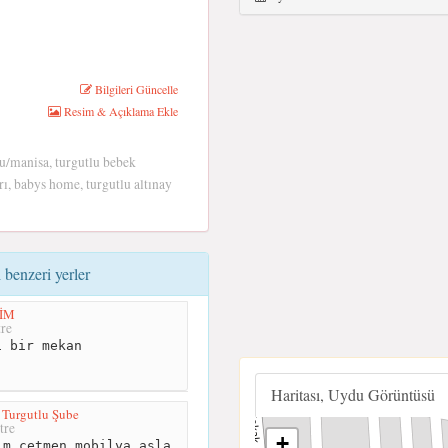
Bilgileri Güncelle
Resim & Açıklama Ekle
u/manisa, turgutlu bebek
ı, babys home, turgutlu altınay
benzeri yerler
YİM
re
 bir mekan
Haritası, Uydu Görüntüsü
 Turgutlu Şube
tre
+
m çetmen mobilya asla