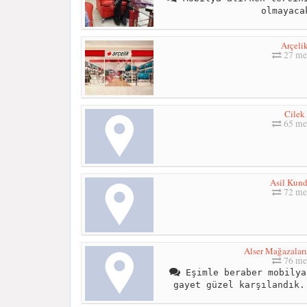
olmayaca
Arçeli
27 me
Cilek
65 me
Asil Kund
72 me
Alser Mağazaları
76 me
Eşimle beraber mobilya
gayet güzel karşılandık.