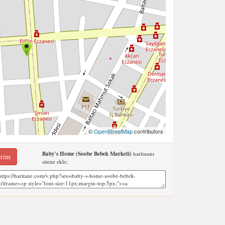
©
OpenStreetMap
contributors
Baby's Home (Soobe Bebek Marketi)
haritasını
erim
sitene ekle;