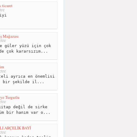
 ticaret
tre
iyi
tış Mağazası
tre
e güler yüzü için çok
de çok kararsızım...
im
tre
eli ayrıca en önemlisi
ü bir şekilde il...
iye Turgutlu
tre
itap değil de sirke
üm bir hanım var o...
I ARÇELİK BAYİ
tre