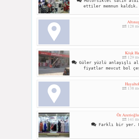
Motorsiklet satın aldı
ettiler memnun kaldık.
Altına
128 me
Köşk Ha
129 me
Güler yüzlü anlayışlı al
fiyatlar mevcut bol çe
Hayalte
138 me
Öz Azerioğl
141 me
Farklı bir yer. 