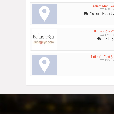
Yörem Mobilya
168 me
Yörem Mobily
Baltacıoğlu Z
174 me
Bol ç
İstikbal - Yeni 
175 me