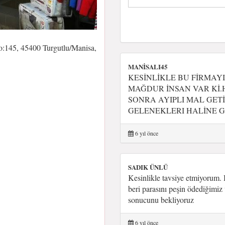
:145, 45400 Turgutlu/Manisa,
MANİSALI45
KESİNLİKLE BU FİRMAY
MAĞDUR İNSAN VAR Kİ
SONRA AYIPLI MAL GE
GELENEKLERI HALİNE G
6 yıl önce
SADIK ÜNLÜ
Kesinlikle tavsiye etmiyorum.
beri parasını peşin ödediğimiz
sonucunu bekliyoruz
6 yıl önce