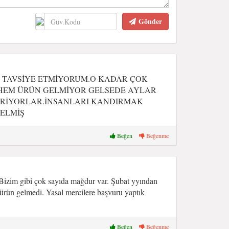
Gönder
I TAVSİYE ETMİYORUM.O KADAR ÇOK
.HEM ÜRÜN GELMİYOR GELSEDE AYLAR
TİRİYORLAR.İNSANLARI KANDIRMAK
ELMİŞ
Beğen
Beğenme
 Bizim gibi çok sayıda mağdur var. Şubat yyından
 ürün gelmedi. Yasal mercilere başvuru yaptık
Beğen
Beğenme