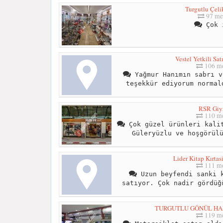
Turgutlu Çelik
97 me
Çok 
Vestel Yetkili Sa
106 me
Yağmur Hanımın sabrı v
teşekkür ediyorum normal
RSR Giy
110 me
Çok güzel ürünleri kalit
Güleryüzlu ve hoşgörül
Lider Kitap Kırtas
111 me
Uzun beyfendi sanki k
satıyor. Çok nadir gördüğ
TURGUTLU GÖNÜL HAL
119 me