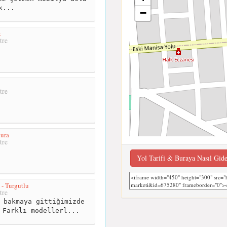
k...
−
k
tre
tre
ura
tre
Yol Tarifi & Buraya Nasıl Gid
 - Turgutlu
tre
 bakmaya gittiğimizde
 Farklı modellerl...