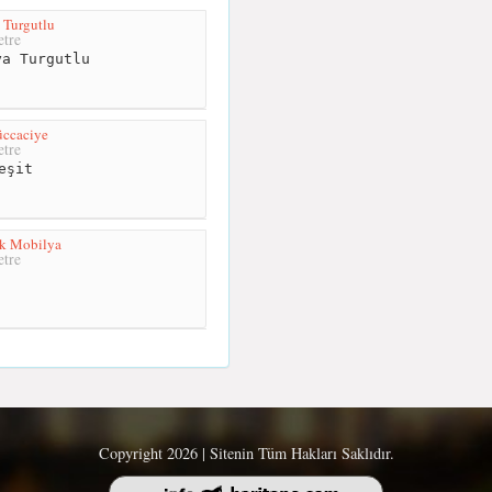
 Turgutlu
tre
a Turgutlu
üccaciye
tre
eşit
Şık Mobilya
tre
Copyright 2026 | Sitenin Tüm Hakları Saklıdır.