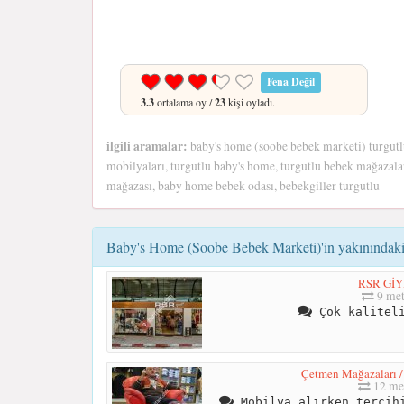
Fena Değil
3.3
ortalama oy /
23
kişi oyladı.
ilgili aramalar:
baby's home (soobe bebek marketi) turgutl
mobilyaları, turgutlu baby's home, turgutlu bebek mağazalar
mağazası, baby home bebek odası, bebekgiller turgutlu
Baby's Home (Soobe Bebek Marketi)'in yakınındaki 
RSR Gİ
9 met
Çok kaliteli
Çetmen Mağazaları /
12 me
Mobilya alırken tercihi