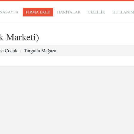
NASAYFA
FİRMA EKLE
HARİTALAR
GIZLILIK
KULLANI
k Marketi)
be Çocuk
Turgutlu Mağaza