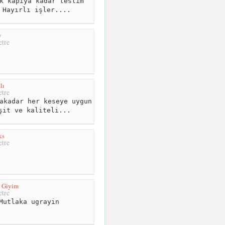
k kapıya kadar teslim
 Hayırlı işler....
y
tre
lı
tre
akadar her keseye uygun
şit ve kaliteli...
ks
tre
u Giyim
tre
Mutlaka ugrayin