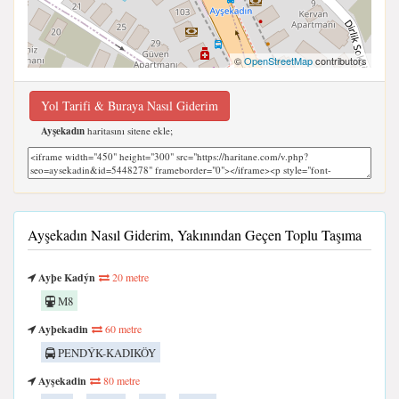
©
OpenStreetMap
contributors
Yol Tarifi & Buraya Nasıl Giderim
Ayşekadın
haritasını sitene ekle;
Ayşekadın Nasıl Giderim, Yakınından Geçen Toplu Taşıma
Ayþe Kadýn
20 metre
M8
Ayþekadin
60 metre
PENDÝK-KADIKÖY
Ayşekadin
80 metre