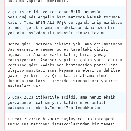
aktatma yapılabilmektedir.
2 giriş açıldı ve tek asansörlü. Asansör
bozulduğunda engelli biri metroda kalmak zorunda
kalır. Yani EMİN ALİ PAŞA durağında inip minibüse
binmesi gerekir ama on dakikadan daha uzun bir
yol olur oyüzden iki asansör olmazı lazım.
Metro güzel metroda sıkıntı yok. Ama açılmasından
3ay geçmesine rağmen güney taraftaki girişi
açamadılar.Ama az vakti kalmış biraz yavaş
çalışıyorlar. Asansör yapılmış çalışıyor. fakrika
verisine göre 24dakikada bostancıdan parsellere
ulaşıyormuş.Kapı açma kapama süreleri vs dahilse
gayet iyi bir hız. Çift kapılı atlama itme
durumlarına karşı. İçeride istanbulkart yatırma
makineleri var.
6 Ocak 2023 itibariyle acildi, ama henüz eksik
çok,asansör çalışmıyor, kaldırım ve asfalt
çalışmaları eksik.Imamogl7na tesekkurler
1 Ocak 2023'te hizmete başlayacak 13 istasyonlu
sürücüsüz metronun istasyonlarından bir tanesi