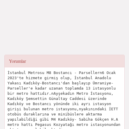
Yorumlar
İstanbul Metrosu M8 Bostancı - Parsellern6 Ocak
2023'te hizmete girmiş olup, İstanbul Anadolu
Yakası Kadıköy-Bostancı'dan başlayıp Ümraniye-
Parseller'e kadar uzanan toplamda 13 istasyonlu
bir metro hattıdır.nAyşekadın Metro İstasyonu,
Kadıköy Şemsettin Günaltay Caddesi üzerinde
Kadıköy ve Bostancı yönünde iki ayrı istasyon
girişi bulunan metro istasyonu,nyakınındaki İETT
otobüs duraklarına ve minibüslere aktarma
yapılabildiği gibi M4 Kadıköy- Sabiha Gökçen H.A
metro hattı Pegasus Kozyatağı metro istasyonundan