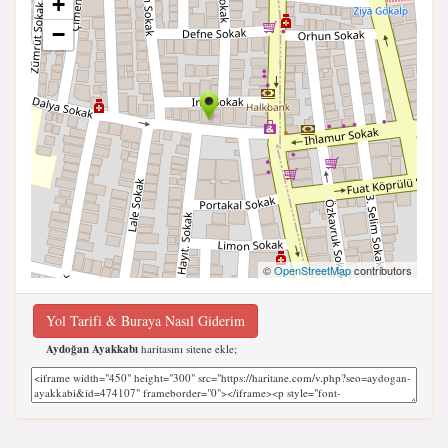
+
−
©
OpenStreetMap
contributors
Yol Tarifi & Buraya Nasıl Giderim
Aydoğan Ayakkabı
haritasını sitene ekle;