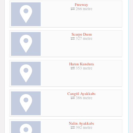
Freeway
266 metre
Scarpe Dıem
327 metre
Harun Kundura
353 metre
Cangül Ayakkabı
386 metre
Nalin Ayakkabı
392 metre