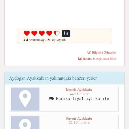
İyi
4.4
ortalama oy /
21
kişi oyladı.
Bilgileri Güncelle
Resim & Açıklama Ekle
Aydoğan Ayakkabı'ın yakınındaki benzeri yerler
İzmirli Ayakkabı
61 metre
Harika fiyat iyi kalite
Favori Ayakkabı
120 metre