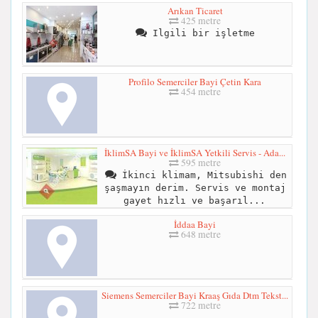
Arıkan Ticaret
425 metre
Ilgili bir işletme
Profilo Semerciler Bayi Çetin Kara
454 metre
İklimSA Bayi ve İklimSA Yetkili Servis - Ada...
595 metre
İkinci klimam, Mitsubishi den
şaşmayın derim. Servis ve montaj
gayet hızlı ve başarıl...
İddaa Bayi
648 metre
Siemens Semerciler Bayi Kraaş Gıda Dtm Tekst...
722 metre