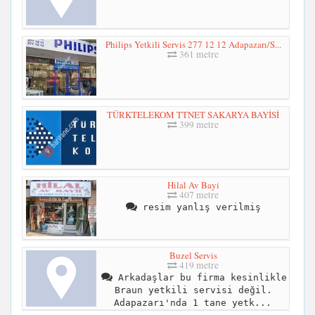
Philips Yetkili Servis 277 12 12 Adapazarı/S...
361 metre
TÜRKTELEKOM TTNET SAKARYA BAYİSİ
399 metre
Hilal Av Bayi
407 metre
resim yanlış verilmiş
Buzel Servis
419 metre
Arkadaşlar bu firma kesinlikle
Braun yetkili servisi değil.
Adapazarı'nda 1 tane yetk...