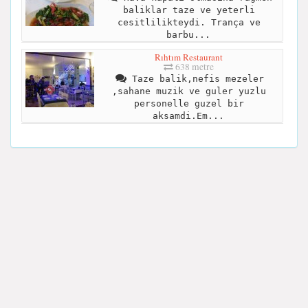
baliklar taze ve yeterli
cesitlilikteydi. Trança ve
barbu...
Rıhtım Restaurant
638 metre
Taze balik,nefis mezeler
,sahane muzik ve guler yuzlu
personelle guzel bir
aksamdi.Em...