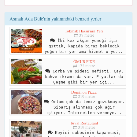
Asmalı Ada Büfe'nin yakınındaki benzeri yerler
Tokmak Hasan'nın Yeri
37 metre
İki kez akşam yemeği için
gittik, kapıda biraz bekledik
yoğun bir yer ama hizmet o yo...
ÖMUR PIDE
172 metre
Çorba ve pidesi nefisti. Çay,
kahve ikramı da var. Fiyatlar da
Çeşme gibi bir yer içi...
Domino's Pizza
219 metre
Ortam çok da temiz gözükmüyor.
Sipariş alınması çok ağır
işliyor. İnternetten vermeye...
Tuval Restaurant
319 metre
Koyici subesinin kapanmasi,