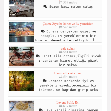
538 metre
Sezon başı malum salaş
Çeşme Ziyafet Döner ve Ev yemekleri
546 metre
Döneri gerçekten güzel ve
hesaplı. Ev yemeklerinin bir
kısmını denedim lezzetliydi. İ...
cafe ayhan
581 metre
Rahat aile ortamı,ilgili sıcak
insanların hizmet ettiği güzel
bir mekan
Hanımeli Restaurant
594 metre
Cesmede merkezde iyi ev
yemekleri yiyebileceginiz bir
isletme. On kapidan girip arka
...
Levent Balık Evi
637 metre
Hava kapali olmasina ragmen