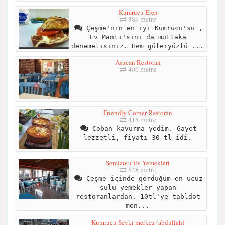
Kumrucu Eren
389 metre
Çeşme'nin en iyi Kumrucu'su ,
Ev Mantı'sını da mutlaka
denemelisiniz. Hem güleryüzlü ...
Asucan Restoran
406 metre
Frıendly Corner Restoran
415 metre
Coban kavurma yedim. Gayet
lezzetli, fiyatı 30 tl idi.
Semizotu Ev Yemekleri
528 metre
Çeşme içinde gördüğüm en ucuz
sulu yemekler yapan
restoranlardan. 10tl'ye tabldot
men...
Kumrucu Şevki merkez (abdullah)