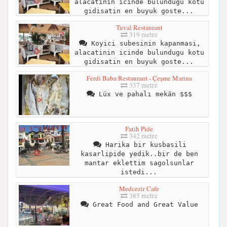
alacatinin icinde bulundugu kotu
gidisatin en buyuk goste...
Tuval Restaurant
319 metre
Koyici subesinin kapanmasi,
alacatinin icinde bulundugu kotu
gidisatin en buyuk goste...
Ferdi Baba Restaurant - Çeşme Marina
337 metre
Lüx ve pahalı mekân $$$
Fatih Pide
342 metre
Harika bir kusbasili
kasarlipide yedik..bir de ben
mantar eklettim sagolsunlar
istedi...
Medcezir Cafe
385 metre
Great Food and Great Value