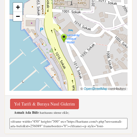
+
−
©
OpenStreetMap
contributors
Yol Tarifi & Buraya Nasıl Giderim
Asmalı Ada Büfe
haritasını sitene ekle;