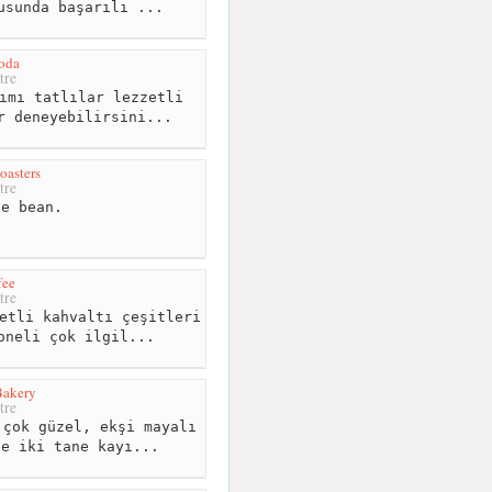
usunda başarılı ...
oda
tre
ımı tatlılar lezzetli
r deneyebilirsini...
oasters
tre
e bean.
fee
tre
etli kahvaltı çeşitleri
oneli çok ilgil...
Bakery
tre
çok güzel, ekşi mayalı
ve iki tane kayı...