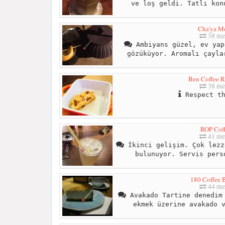
ve loş geldi. Tatlı kon
Cha'ya M
38 me
Ambiyans güzel, ev yap
gözüküyor. Aromalı çayla
Ben Coffee R
38 me
Respect th
ROP Cof
41 me
İkinci gelişim. Çok lezz
bulunuyor. Servis pers
180 Coffee 
44 me
Avakado Tartine denedim 
ekmek üzerine avakado 