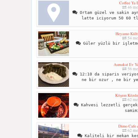
Coffee Ya 
46 me
Ortam güzel ve sakin ayn
latte iciyorum 50 60 t
Heyamo Kült
54 me
Güler yüzlü bir işletm
Asmakat Ev Y
56 me
12:10 da siparis veriyor
ne bir ozur , ne bir y
Köşem Közde
62 me
Kahvesi lezzetli gerçek
samim
Dimo Cafe 
62 me
Kaliteli bir mekan kes