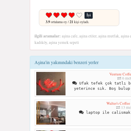
İyi
3.9
ortalama oy /
21
kişi oyladı.
ilgili aramalar:
aşina cafe, aşina etiler, aşina mutfak, aşin
kadıköy, aşina yemek sepeti
Aşina'in yakınındaki benzeri yerler
Venture Coff
6 met
Ufak tefek çok tatlı b
yeterince sık. Boş bulup
Walter's Coffee
13 me
laptop ile calismak