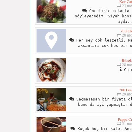
Kev Ca
23 me
Öncelikle mekanla 
söyleyeceğim. Siyah kons
aydı.
700 G
28 me
Her sey cok lezzetli. Me
aksamlari cok hos bir 
Böcek
28 me
Caf
700 Gr
29 me
Saçmasapan bir fiyatı ol
bunu da iyi yapmıştır 
Pappa C
31 me
Küçük hoş bir kafe. Anc