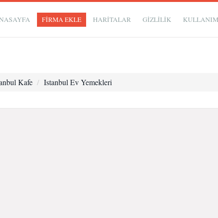
NASAYFA
FİRMA EKLE
HARİTALAR
GIZLILIK
KULLANI
tanbul Kafe
Istanbul Ev Yemekleri