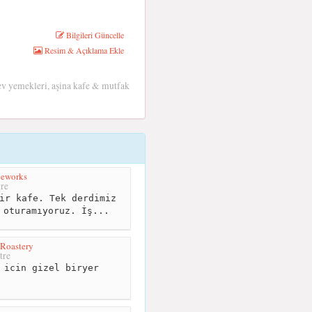
Bilgileri Güncelle
Resim & Açıklama Ekle
a ev yemekleri, aşina kafe & mutfak
eeworks
re
ir kafe. Tek derdimiz
 oturamıyoruz. İş...
 Roastery
tre
 icin gizel biryer