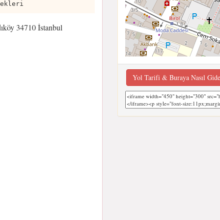
ekleri
ıköy 34710 İstanbul
Yol Tarifi & Buraya Nasıl Gid