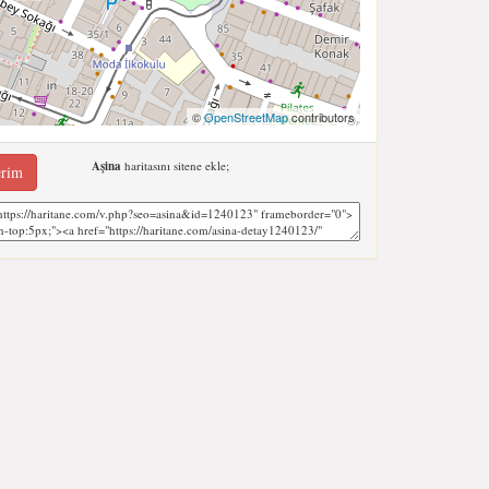
©
OpenStreetMap
contributors
Aşina
haritasını sitene ekle;
erim