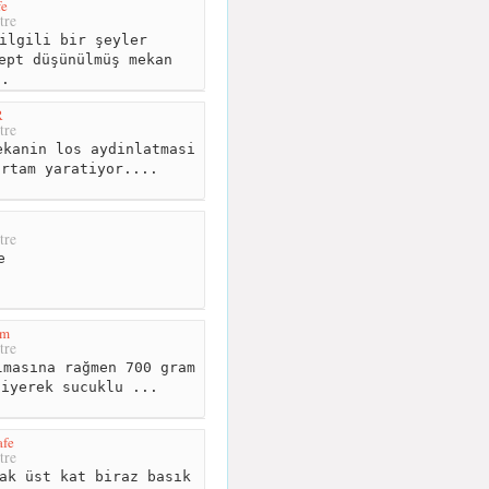
fe
tre
ilgili bir şeyler
ept düşünülmüş mekan
..
R
tre
kanin los aydinlatmasi
ortam yaratiyor....
tre
e
am
tre
masına rağmen 700 gram
diyerek sucuklu ...
afe
tre
ak üst kat biraz basık