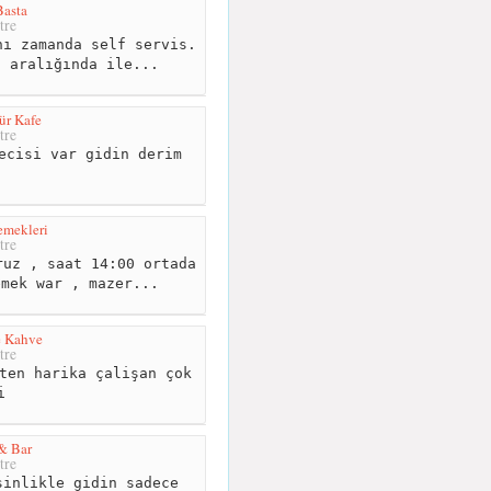
Basta
tre
ı zamanda self servis.
l aralığında ile...
ür Kafe
tre
ecisi var gidin derim
emekleri
tre
uz , saat 14:00 ortada
emek war , mazer...
 Kahve
tre
ten harika çalişan çok
i
& Bar
tre
inlikle gidin sadece