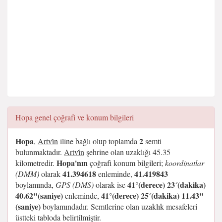
Hopa genel çoğrafi ve konum bilgileri
Hopa
2
,
Artvi̇n
iline bağlı olup toplamda
semti
bulunmaktadır.
Artvi̇n
şehrine olan uzaklığı 45.35
Hopa'nın
kilometredir.
çoğrafi konum bilgileri;
koordinatlar
41.394618
41.419843
(DMM)
olarak
enleminde,
41°(derece) 23´(dakika)
boylamında,
GPS (DMS)
olarak ise
40.62"(saniye)
41°(derece) 25´(dakika) 11.43"
enleminde,
(saniye)
boylamındadır. Semtlerine olan uzaklık mesafeleri
üstteki tabloda belirtilmiştir.