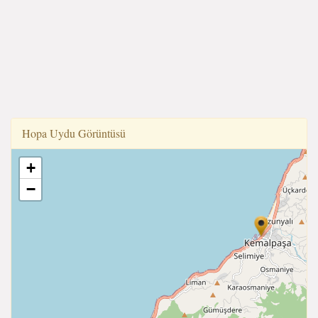
Hopa Uydu Görüntüsü
+
−