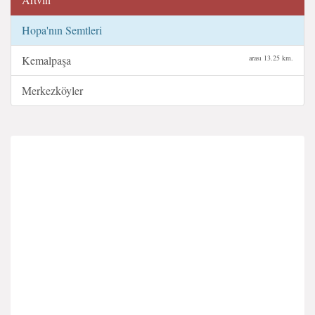
Hopa'nın Semtleri
Kemalpaşa
arası 13.25 km.
Merkezköyler