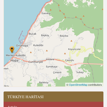
©
OpenStreetMap
contributors
TÜRKİYE HARİTASI
Artvi̇n