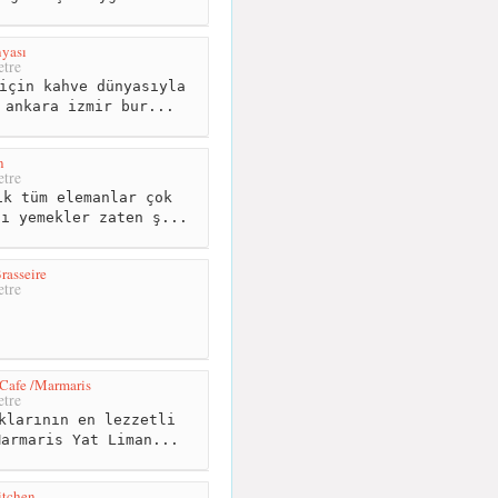
yası
tre
için kahve dünyasıyla
 ankara izmir bur...
n
tre
k tüm elemanlar çok
dı yemekler zaten ş...
rasseire
tre
Cafe /Marmaris
tre
klarının en lezzetli
Marmaris Yat Liman...
itchen