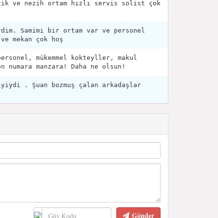
zik ve nezih ortam hızlı servis solist çok
rdim. Samimi bir ortam var ve personel
 ve mekan çok hoş
personel, mükemmel kokteyller, makul
on numara manzara! Daha ne olsun!
iyiydi . Şuan bozmuş çalan arkadaşlar
Gönder