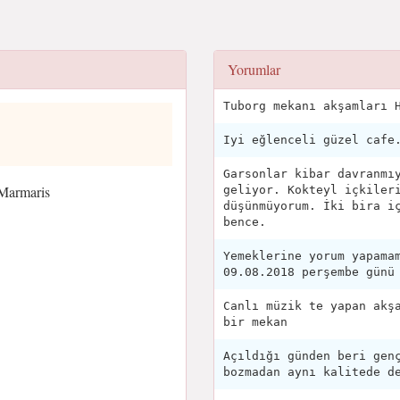
Yorumlar
Tuborg mekanı akşamları 
Iyi eğlenceli güzel cafe
Garsonlar kibar davranmı
Marmaris
geliyor. Kokteyl içkiler
düşünmüyorum. İki bira i
bence.
Yemeklerine yorum yapama
09.08.2018 perşembe günü
Canlı müzik te yapan akş
bir mekan
Açıldığı günden beri gen
bozmadan aynı kalitede d