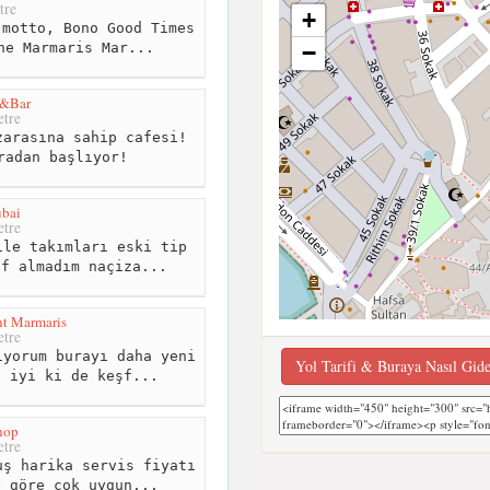
tre
+
motto, Bono Good Times
he Marmaris Mar...
−
e&Bar
tre
arasına sahip cafesi!
radan başlıyor!
ubai
tre
le takımları eski tip
if almadım naçiza...
t Marmaris
tre
yorum burayı daha yeni
Yol Tarifi & Buraya Nasıl Gid
u iyi ki de keşf...
hop
tre
ş harika servis fiyatı
e göre çok uygun...