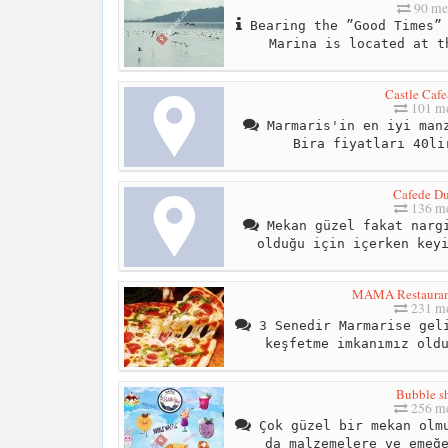
90 me
Bearing the ”Good Times” 
Marina is located at t
Castle Caf
101 me
Marmaris'in en iyi manz
Bira fiyatları 40li
Cafede D
136 me
Mekan güzel fakat nargi
olduğu için içerken key
MAMA Restauran
231 me
3 Senedir Marmarise geli
keşfetme imkanımız old
Bubble s
256 me
Çok güzel bir mekan olmu
da malzemelere ve emeğ