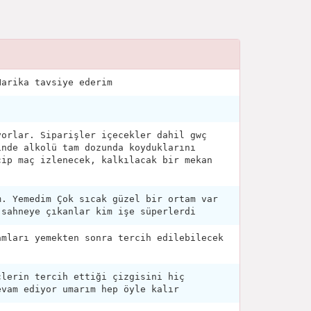
Harika tavsiye ederim
.
yorlar. Siparişler içecekler dahil gwç
inde alkolü tam dozunda koyduklarını
çip maç izlenecek, kalkılacak bir mekan
m. Yemedim Çok sıcak güzel bir ortam var
 sahneye çıkanlar kim işe süperlerdi
amları yemekten sonra tercih edilebilecek
çlerin tercih ettiği çizgisini hiç
evam ediyor umarım hep öyle kalır