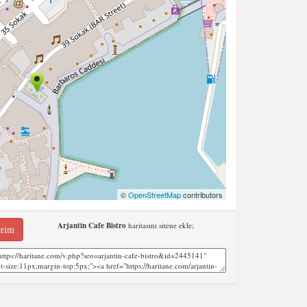
©
OpenStreetMap
contributors
Arjantin Cafe Bistro
haritasını sitene ekle;
erim