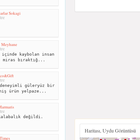
rlar Sokagi
tre
il Meyhane
tre
 içinde kaybolan insan
n miras bıraktığ...
co&Gift
tre
deneyimli güleryüz bir
niş ürün yelpaze...
armaris
tre
alabalık değildi.
Haritası, Uydu Görüntüsü
Times