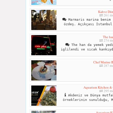
Kahve Dün
261 me
Marmaris marina benim 
özdeş. Açıkçası İstanbul
The ha
274 me
The han da yemek yedi
iglilendi ve sıcak kankıy
Chef Marine B
287 me
Aquarium Kitchen & 
295 me
Akdeniz ve Dünya mutfa
örneklerinin sunulduğu, 
Aquarium K