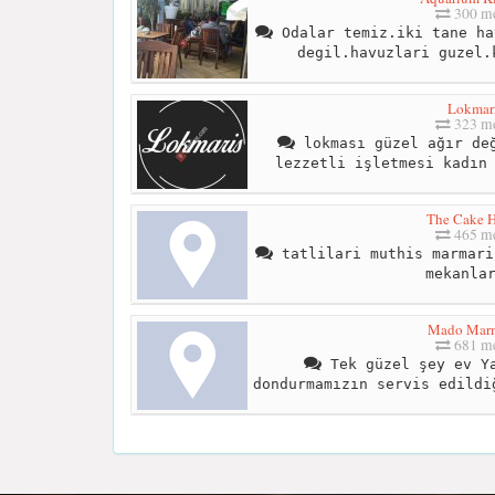
300 me
Odalar temiz.iki tane ha
degil.havuzlari guzel.
Lokmar
323 me
lokması güzel ağır değ
lezzetli işletmesi kadın
The Cake 
465 me
tatlilari muthis marmari
mekanla
Mado Marm
681 me
Tek güzel şey ev Ya
dondurmamızın servis edildi