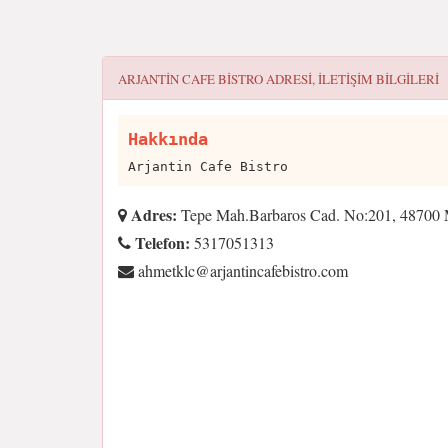
ARJANTIN CAFE BISTRO
ADRESI, ILETIŞIM BILGILERI
Hakkında
Arjantin Cafe Bistro
Adres:
Tepe Mah.Barbaros Cad. No:201, 48700 
Telefon:
5317051313
moc.ortsibefacnitnajra@clktemha