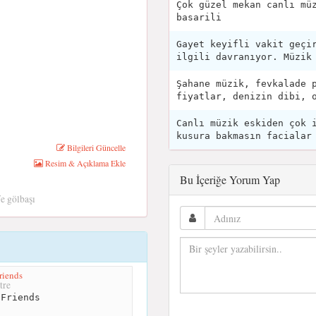
Çok güzel mekan canlı mü
basarili
Gayet keyifli vakit geçi
ilgili davranıyor. Müzik
Şahane müzik, fevkalade 
fiyatlar, denizin dibi, 
Canlı müzik eskiden çok 
kusura bakmasın facialar
Bilgileri Güncelle
Resim & Açıklama Ekle
Bu İçeriğe Yorum Yap
e gölbaşı
riends
tre
Friends