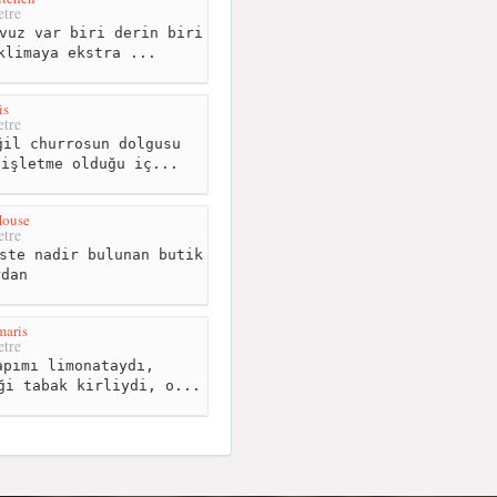
tre
vuz var biri derin biri
klimaya ekstra ...
is
tre
il churrosun dolgusu
 işletme olduğu iç...
House
tre
ste nadir bulunan butik
rdan
aris
tre
pımı limonataydı,
ği tabak kirliydi, o...