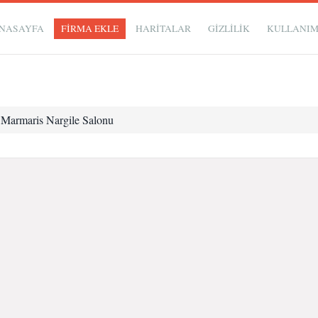
NASAYFA
FİRMA EKLE
HARİTALAR
GIZLILIK
KULLANI
Marmaris Nargile Salonu