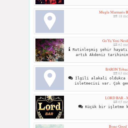
Mugla Marmaris Ba
18 me
Go'Ya Yeni Nes
62 me
Rutinleşmiş şehir hayatı
artık Akdeniz tarihini
BARON Tobac
63 me
İlgili alakali oldukca 
isletmecisi var. Çok ge
LORD BAR - M
65 me
Küçük bir işletme k
Bono Good 