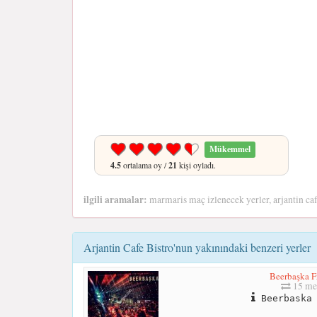
Mükemmel
4.5
ortalama oy /
21
kişi oyladı.
ilgili aramalar:
marmaris maç izlenecek yerler, arjantin caf
Arjantin Cafe Bistro'nun yakınındaki benzeri yerler
Beerbaşka F
15 me
Beerbaska 