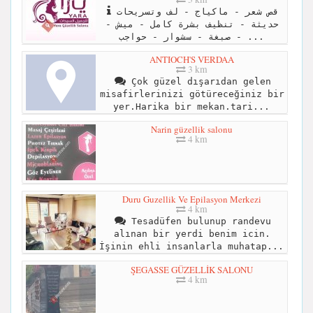
قص شعر - ماكياج - لف وتسريحات
حديثة - تنظيف بشرة كامل - ميش -
صبغة - سشوار - حواجب - ...
ANTIOCH'S VERDAA
3 km
Çok güzel dışarıdan gelen
misafirlerinizi götüreceğiniz bir
yer.Harika bir mekan.tari...
Narin güzellik salonu
4 km
Duru Guzellik Ve Epilasyon Merkezi
4 km
Tesadüfen bulunup randevu
alınan bir yerdi benim icin.
İşinin ehli insanlarla muhatap...
ŞEGASSE GÜZELLİK SALONU
4 km