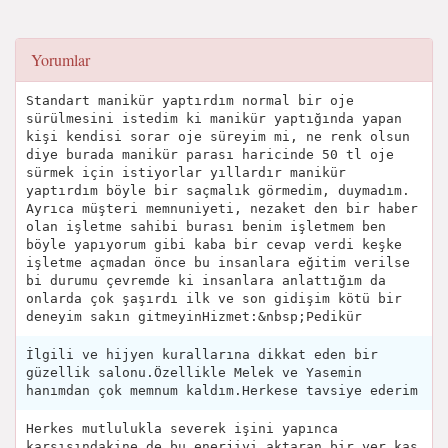
Yorumlar
Standart manikür yaptırdım normal bir oje
sürülmesini istedim ki manikür yaptığında yapan
kişi kendisi sorar oje süreyim mi, ne renk olsun
diye burada manikür parası haricinde 50 tl oje
sürmek için istiyorlar yıllardır manikür
yaptırdım böyle bir saçmalık görmedim, duymadım.
Ayrıca müşteri memnuniyeti, nezaket den bir haber
olan işletme sahibi burası benim işletmem ben
böyle yapıyorum gibi kaba bir cevap verdi keşke
işletme açmadan önce bu insanlara eğitim verilse
bi durumu çevremde ki insanlara anlattığım da
onlarda çok şaşırdı ilk ve son gidişim kötü bir
deneyim sakın gitmeyinHizmet:&nbsp;Pedikür
İlgili ve hijyen kurallarına dikkat eden bir
güzellik salonu.Özellikle Melek ve Yasemin
hanımdan çok memnum kaldım.Herkese tavsiye ederim
Herkes mutlulukla severek işini yapınca
karşısındakine de bu enerjiyi aktaran bir yer.kas