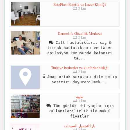
EstePlast Estetik ve Lazer Kliniği
2 km
Dermolife Güzellik Merkezi
2 km
Cilt hastalıkları, saç &
tırnak hastalıkları ve Laser
epilasyon konusunda kafanızı
ta...
Türkiye berberler ve kuaförler birliği
2 km
Amaç ortak soruları dile getip
sesimizi duyurabilmek...
طيبة
3 km
Tüm günlük ihtiyaçlar için
kullanılabilirlik ile makul
fiyatlar
يارا لتجميل السيدات
3 km