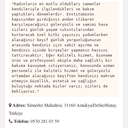
"Kadınların en mutlu oldukları zamanlar
kendileriyle ilgilendikleri ve bakım
yaptıkları dönemlerdir. Enstitümüzün
kapısından girdiğiniz andan itibaren
karşılaşacağınız güleryüzlü ve samimi hava
sizleri günlük yaşam sıkıntılarından
kurtaracak özel bitki çayınızı yudumlarken
alacağınız keyif günlük yorgunluğunuzun
arasında kendiniz için vakit ayırma ve
kendiniz içinde birşeyler yapmanın hazzını
tattıracaktır. Eğer Kaliteli hizmet, bionome
ürün ve profesyonel ekiple daha sağlıklı bir
bakıma kavuşmak istiyorsanız, konusunda uzman
personeli ile kaliteli hizmet ve güleryüzlü
ortamdan alacağınız keyiften kendinizi mahrum
etmeyin.Güzellik, estetik ve sağlığın
buluştuğu noktada bizler varız; sizleri de
bekliyoruz."
Adres:
Sümerler Mahallesi, 31160 Antakya/Defne/Hatay,
Türkiye
Telefon:
0530 281 03 59