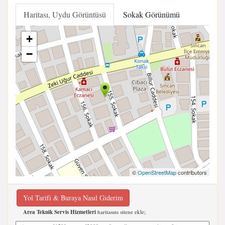
Haritası, Uydu Görüntüsü
Sokak Görünümü
+
−
©
OpenStreetMap
contributors
Yol Tarifi & Buraya Nasıl Giderim
Area Teknik Servis Hizmetleri
haritasını sitene ekle;