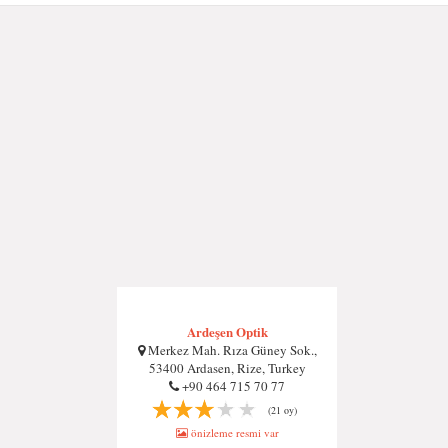
Ardeşen Optik
Merkez Mah. Rıza Güney Sok.,
53400 Ardasen, Rize, Turkey
+90 464 715 70 77
(21 oy)
önizleme resmi var