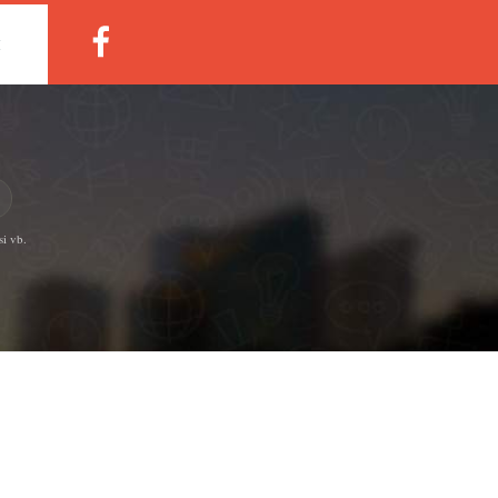
M
si vb.