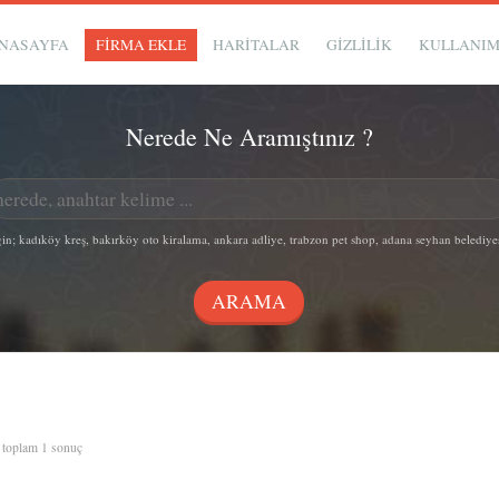
NASAYFA
FİRMA EKLE
HARİTALAR
GIZLILIK
KULLANI
Nerede Ne Aramıştınız ?
in; kadıköy kreş, bakırköy oto kiralama, ankara adliye, trabzon pet shop, adana seyhan belediye
, toplam 1 sonuç