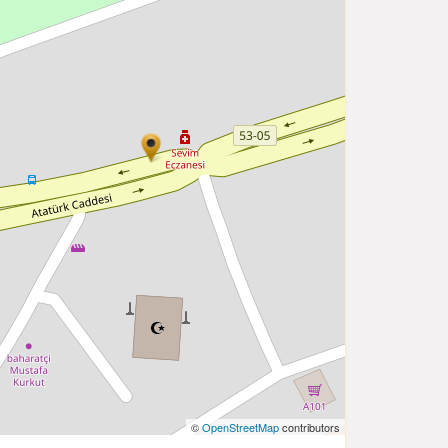
©
OpenStreetMap
contributors