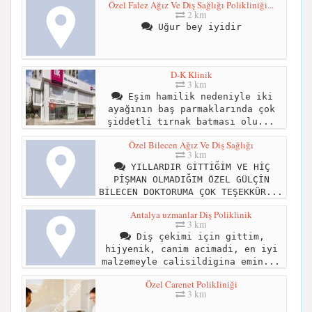
Özel Falez Ağız Ve Diş Sağlığı Polikliniği...
2 km
Uğur bey iyidir
D-K Klinik
3 km
Eşim hamilik nedeniyle iki
ayağının baş parmaklarında çok
şiddetli tırnak batması olu...
Özel Bilecen Ağız Ve Diş Sağlığı
3 km
YILLARDIR GİTTİĞİM VE HİÇ
PİŞMAN OLMADIĞIM ÖZEL GÜLÇİN
BİLECEN DOKTORUMA ÇOK TEŞEKKÜR...
Antalya uzmanlar Diş Poliklinik
3 km
Diş çekimi için gittim,
hijyenik, canim acimadi, en iyi
malzemeyle calisildigina emin...
Özel Carenet Polikliniği
3 km