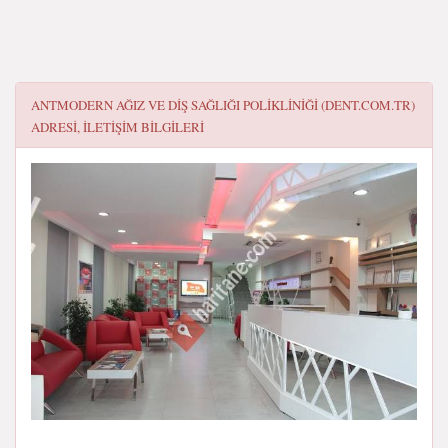
ANTMODERN AĞIZ VE DIŞ SAĞLIĞI POLIKLINIĞI (DENT.COM.TR)
ADRESI, ILETIŞIM BILGILERI