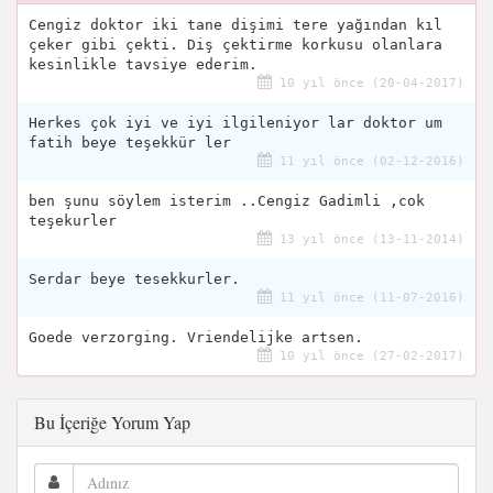
Cengiz doktor iki tane dişimi tere yağından kıl
çeker gibi çekti. Diş çektirme korkusu olanlara
kesinlikle tavsiye ederim.
10 yıl önce (20-04-2017)
Herkes çok iyi ve iyi ilgileniyor lar doktor um
fatih beye teşekkür ler
11 yıl önce (02-12-2016)
ben şunu söylem isterim ..Cengiz Gadimli ,cok
teşekurler
13 yıl önce (13-11-2014)
Serdar beye tesekkurler.
11 yıl önce (11-07-2016)
Goede verzorging. Vriendelijke artsen.
10 yıl önce (27-02-2017)
Bu İçeriğe Yorum Yap