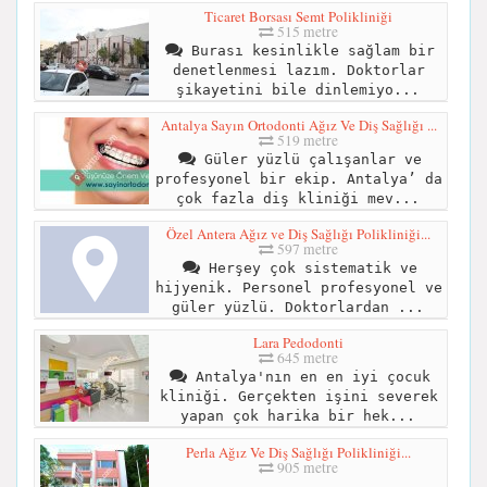
Ticaret Borsası Semt Polikliniği
515 metre
Burası kesinlikle sağlam bir
denetlenmesi lazım. Doktorlar
şikayetini bile dinlemiyo...
Antalya Sayın Ortodonti Ağız Ve Diş Sağlığı ...
519 metre
Güler yüzlü çalışanlar ve
profesyonel bir ekip. Antalya’ da
çok fazla diş kliniği mev...
Özel Antera Ağız ve Diş Sağlığı Polikliniği...
597 metre
Herşey çok sistematik ve
hijyenik. Personel profesyonel ve
güler yüzlü. Doktorlardan ...
Lara Pedodonti
645 metre
Antalya'nın en en iyi çocuk
kliniği. Gerçekten işini severek
yapan çok harika bir hek...
Perla Ağız Ve Diş Sağlığı Polikliniği...
905 metre