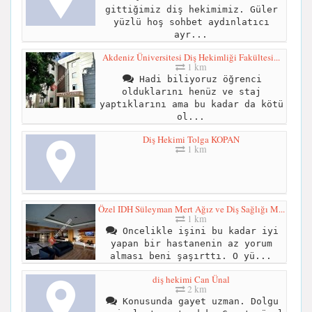
gittiğimiz diş hekimimiz. Güler
yüzlü hoş sohbet aydınlatıcı
ayr...
Akdeniz Üniversitesi Diş Hekimliği Fakültesi...
1 km
Hadi biliyoruz öğrenci
olduklarını henüz ve staj
yaptıklarını ama bu kadar da kötü
ol...
Diş Hekimi Tolga KOPAN
1 km
Özel IDH Süleyman Mert Ağız ve Diş Sağlığı M...
1 km
Oncelikle işini bu kadar iyi
yapan bir hastanenin az yorum
alması beni şaşırttı. O yü...
diş hekimi Can Ünal
2 km
Konusunda gayet uzman. Dolgu