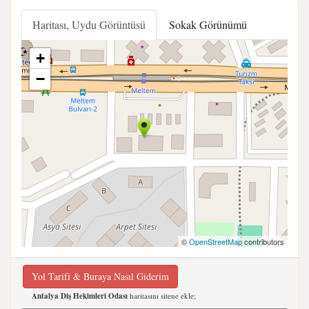
Haritası, Uydu Görüntüsü
Sokak Görünümü
+
−
©
OpenStreetMap
contributors
Yol Tarifi & Buraya Nasıl Giderim
Antalya Diş Hekimleri Odası
haritasını sitene ekle;