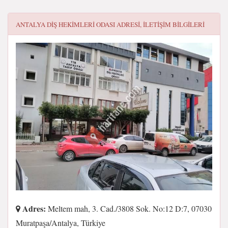
ANTALYA DIŞ HEKIMLERI ODASI
ADRESI, ILETIŞIM BILGILERI
Adres:
Meltem mah, 3. Cad./3808 Sok. No:12 D:7, 07030
Muratpaşa/Antalya, Türkiye