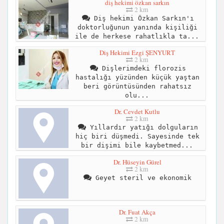
diş hekimi özkan sarkın
2 km
Diş hekimi Özkan Sarkın'ı
doktorluğunun yanında kişiliği
ile de herkese rahatlıkla ta...
Diş Hekimi Ezgi ŞENYURT
2 km
Dişlerimdeki florozis
hastalığı yüzünden küçük yaştan
beri görüntüsünden rahatsız
olu...
Dr. Cevdet Kutlu
2 km
Yıllardır yatığı dolguların
hiç biri düşmedi. Sayesinde tek
bir dişimi bile kaybetmed...
Dr. Hüseyin Gürel
2 km
Geyet steril ve ekonomik
Dr. Fuat Akça
2 km