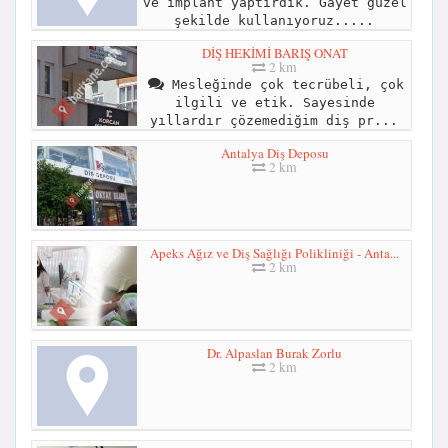
ve implant yaptırdık. Gayet güzel
şekilde kullanıyoruz.....
DİŞ HEKİMİ BARIŞ ONAT
2 km
Mesleğinde çok tecrübeli, çok
ilgili ve etik. Sayesinde
yıllardır çözemediğim diş pr...
Antalya Diş Deposu
2 km
Apeks Ağız ve Diş Sağlığı Polikliniği - Anta...
2 km
Dr. Alpaslan Burak Zorlu
2 km