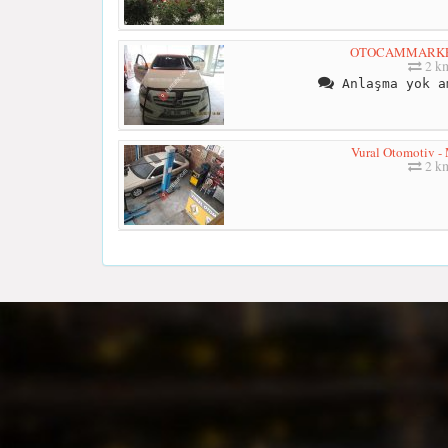
OTOCAMMARKET
2 k
Anlaşma yok a
Vural Otomotiv - 
2 k