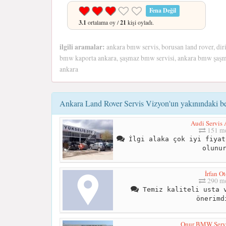
Fena Değil
3.1
ortalama oy /
21
kişi oyladı.
ilgili aramalar:
ankara bmw servis, borusan land rover, diri
bmw kaporta ankara, şaşmaz bmw servisi, ankara bmw şaşm
ankara
Ankara Land Rover Servis Vizyon'un yakınındaki be
Audi Servis 
151 me
İlgi alaka çok iyi fiyat
olunu
İrfan O
290 me
Temiz kaliteli usta v
önerimd
Onur BMW Servi