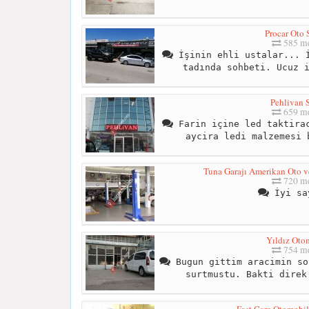
Procar Oto 
585 me
İşinin ehli ustalar... İ
tadında sohbeti. Ucuz 
Pehlivan 
659 me
Farin içine led taktirac
aycira ledi malzemesi 
Tuna Garajı Amerikan Oto v
720 me
İyi sa
Yıldız Oto
754 me
Bugun gittim aracimin so
surtmustu. Bakti direk