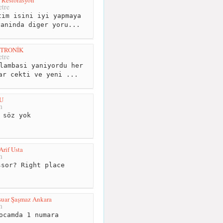
 Restorasyon
tre
im isini iyi yapmaya
yaninda diger yoru...
KTRONİK
tre
lambasi yaniyordu her
ar cekti ve yeni ...
U
m
 söz yok
Arif Usta
m
sor? Right place
suar Şaşmaz Ankara
m
ocamda 1 numara