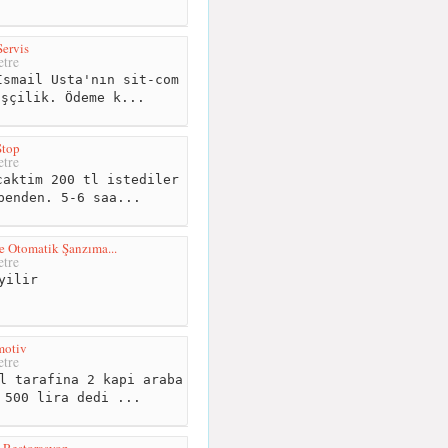
Servis
tre
smail Usta'nın sit-com
işçilik. Ödeme k...
Stop
tre
aktim 200 tl istediler
benden. 5-6 saa...
e Otomatik Şanzıma...
tre
yilir
motiv
tre
l tarafina 2 kapi araba
 500 lira dedi ...