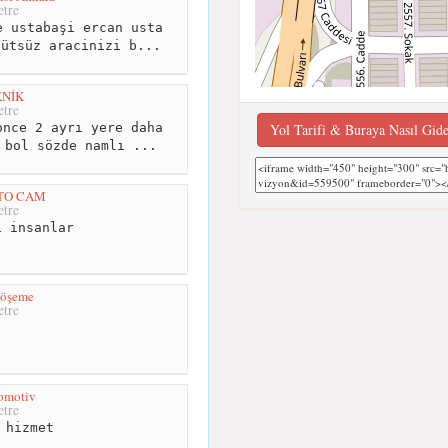
tre
 ustabaşi ercan usta
dütsüz aracinizi b...
KNİK
tre
Yol Tarifi & Buraya Nasıl Gid
nce 2 ayrı yere daha
 bol sözde namlı ...
TO CAM
tre
 insanlar
Döşeme
tre
omotiv
tre
 hizmet