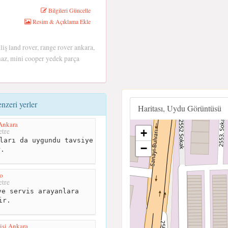
Bilgileri Güncelle
Resim & Açıklama Ekle
liş land rover, range rover ankara,
az, mini cooper yedek parça
nzeri yerler
Haritası, Uydu Görüntüsü
Ankara
+
tre
ları da uygundu tavsiye
−
r.
to
tre
e servis arayanlara
ir.
si Ankara