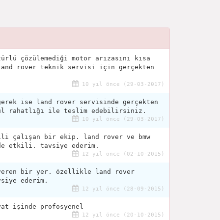
türlü çözülemediği motor arızasını kısa
land rover teknik servisi için gerçekten
10 yıl önce (29-03-2017)
gerek ise land rover servisinde gerçekten
ül rahatlığı ile teslim edebilirsiniz.
10 yıl önce (29-03-2017)
ili çalışan bir ekip. land rover ve bmw
de etkili. tavsiye ederim.
12 yıl önce (02-10-2015)
veren bir yer. özellikle land rover
vsiye ederim.
12 yıl önce (28-09-2015)
yat işinde profosyenel
12 yıl önce (20-10-2015)