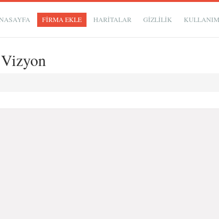
NASAYFA
FİRMA EKLE
HARİTALAR
GIZLILIK
KULLANI
 Vizyon