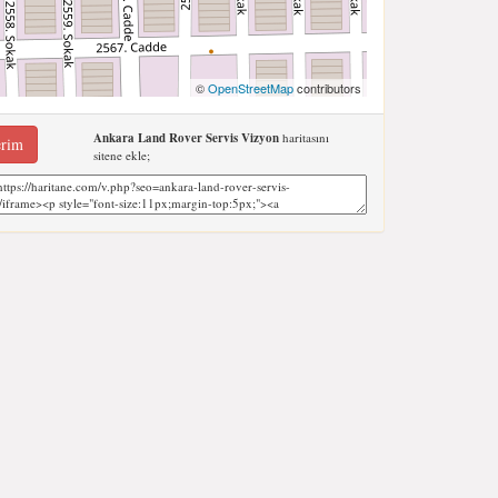
©
OpenStreetMap
contributors
Ankara Land Rover Servis Vizyon
haritasını
erim
sitene ekle;