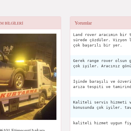
Yorumlar
IM BILGILERI
Land rover aracımın bir 
sürede çözdüler. Vizyon 
çok başarılı bir yer.
Gerek range rover olsun 
çok iyiler. Aracınız gön
İşinde baraşılı ve özver
arıza tespiti ve tamirin
Kaliteli servis hizmeti 
konusunda çok iyiler. ta
kaliteli hizmet uygun fi
06101 Etimesgut/Ankara,