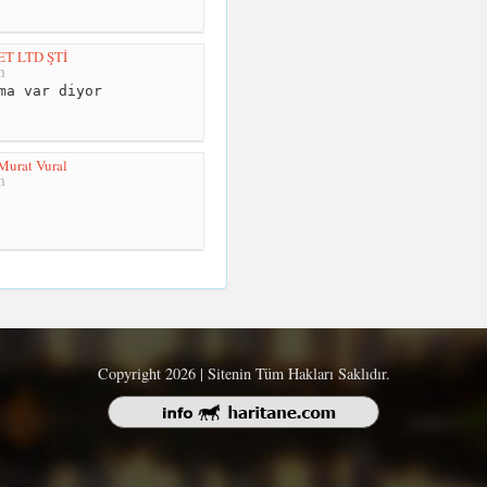
 LTD ŞTİ
m
ma var diyor
Murat Vural
m
Copyright 2026 | Sitenin Tüm Hakları Saklıdır.