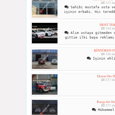
333 me
Sahibi mustafa usta ve
işinin erbabi. Hic tered
DENT TE
340 me
Alım ustaya gitmeden o
gittim ilki baya reklamı
KÖYSÜREN O
346 me
İşinin ehli
Ekrem Oto 
437 me
RangeArt Ot
537 me
Mükemmel