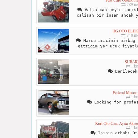
Fast Care Otomobil
789 me
Valla can beyle tanist
calisan bir insan ancak 
HG OTO ELE
840 me
Marea aracimin airbag 
gittigim yer ucuk fiyatl
SUBAR
1 k
Denilecek
Federal Motor 
1 k
Looking for profes
Kurt Oto Cam Ayna Akse
1 k
İşinin erbabı.Ot