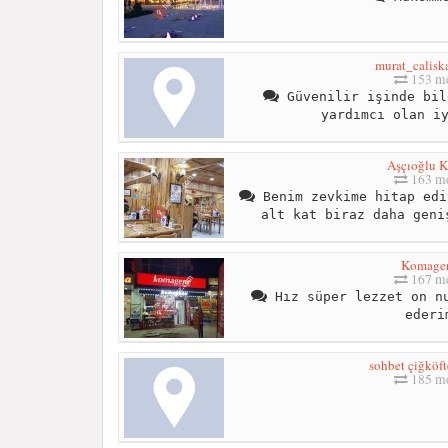
murat_calis
153 me
Güvenilir işinde bil
yardımcı olan i
Aşçıoğlu 
163 me
Benim zevkime hitap edi
alt kat biraz daha geni
Komage
167 me
Hız süper lezzet on nu
ederi
sohbet çiğköft
185 me