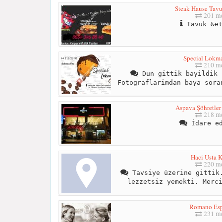
Steak Hause Tavu
201 me
Tavuk &et
Special Lokma
210 me
Dun gittik bayildik 
Fotograflarimdan baya sora
Aspava Şöhretler
218 me
İdare ed
Haci Usta 
220 me
Tavsiye üzerine gittik.
lezzetsiz yemekti. Merc
Romano Esp
231 me