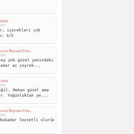
tfak
tre
r, içecekleri çok
k: 3/5
cisi Bayram Usta...
tre
ey yok güzel yanindaki
kadar az çeyrek...
tchen
tre
ğil. Mekan güzel ama
or. Yoğunluktan ye...
cisi Bayram Usta...
tre
bukadar lezzetli olur👍