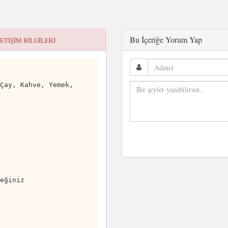
Bu İçeriğe Yorum Yap
LETIŞIM BILGILERI
Çay, Kahve, Yemek,
eğiniz