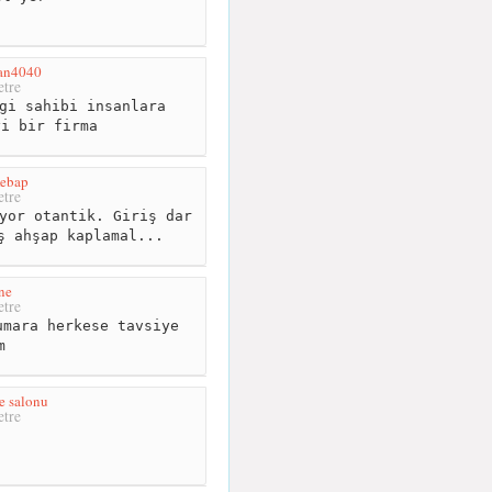
kan4040
tre
gi sahibi insanlara
yi bir firma
Kebap
tre
yor otantik. Giriş dar
ş ahşap kaplamal...
ne
tre
mara herkese tavsiye
m
e salonu
tre