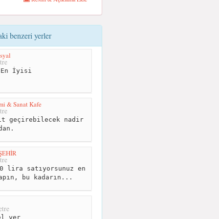
i benzeri yerler
osyal
tre
En İyisi
mi & Sanat Kafe
tre
t geçirebilecek nadir
dan.
ŞEHİR
tre
0 lira satıyorsunuz en
apın, bu kadarın...
tre
l yer