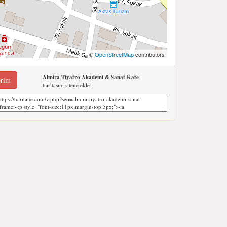
©
OpenStreetMap
contributors
Almira Tiyatro Akademi & Sanat Kafe
erim
haritasını sitene ekle;