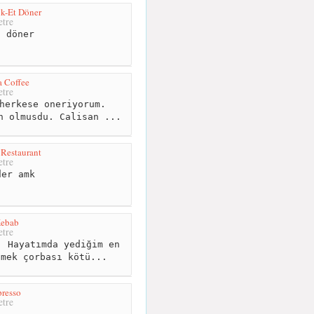
k-Et Döner
tre
 döner
 Coffee
tre
herkese oneriyorum.
n olmusdu. Calisan ...
 Restaurant
tre
er amk
Kebab
tre
 Hayatımda yediğim en
imek çorbası kötü...
resso
tre