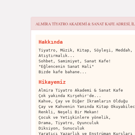
ALMIRA TIYATRO AKADEMI & SANAT KAFE
ADRESI, I
Hakkında
Tiyatro, Müzik, Kitap, Söyleşi, Meddah, 
Atıştırmalık...
Sohbet, Samimiyet, Sanat Kafe!
"Eğlencenin Sanat Hali"
Bizde kafe bahane...
Hikayemiz
Almira Tiyatro Akademi & Sanat Kafe
Çok yakında Kırşehir'de...
Kahve, Çay ve Diğer İkramların Olduğu
Çay ve Kahvenin Yanında Kitap Okuyabilec
Renkli, Neşeli Bir Mekan!
Çocuk ve Yetişkinlere yönelik,
Drama, Tiyatro, Oyunculuk
Diksiyon, Sunuculuk
Yaratıcı Yazarlık ve Enstrüman Kursları