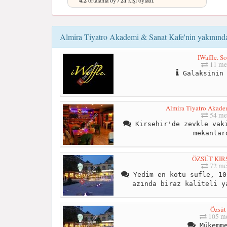
4.2
ortalama oy /
21
kişi oyladı.
Almira Tiyatro Akademi & Sanat Kafe'nin yakınındak
IWaffle. S
11 me
Galaksinin 
Almira Tiyatro Akade
54 me
Kirsehir'de zevkle vaki
mekanlar
ÖZSÜT KIR
72 me
Yedim en kötü sufle, 10
azında biraz kaliteli y
Özsüt
105 me
Mükemme