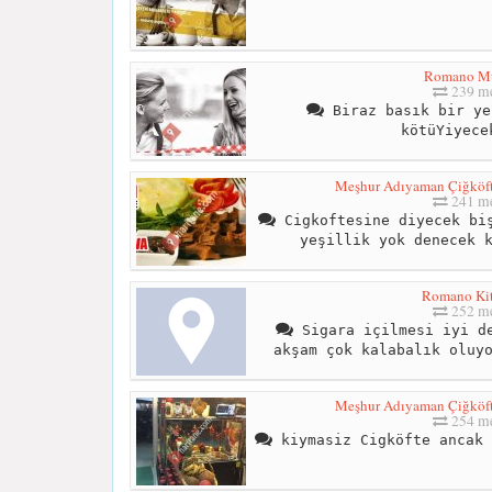
Romano Mu
239 me
Biraz basık bir ye
kötüYiyece
Meşhur Adıyaman Çiğköfte
241 me
Cigkoftesine diyecek biş
yeşillik yok denecek 
Romano Ki
252 me
Sigara içilmesi iyi de
akşam çok kalabalık oluy
Meşhur Adıyaman Çiğköfte
254 me
kiymasiz Cigköfte ancak 