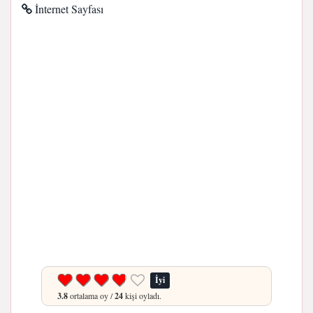
İnternet Sayfası
İyi
3.8
ortalama oy /
24
kişi oyladı.