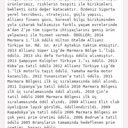
ürünlerimiz, risklerin tespiti ile birikimleri
beklenti üstü değer katacaktır. Özdeniz Sigorta
yerel tecrübesi, stratejisi, güçlü yapısı,
Allianz finans gücü, küresel bilgi birikiminden
yola çıkarak halkımızın farklı yaşam evrelerinde
A’dan Z’ye tüm sigorta ihtiyaçlarını geniş ürün
yelpazesi ile hizmet vermek. ÖDÜLLER; 2014
Marmara 1.’lik ödülü Hilton Otelde Allianz
Türkiye Gn. Md. Sn. Arif Aytekin taktim etmiştir.
2013 Allianz Süper Lig’de Marmara Bölge 1.’liği
ödülü. 2013 iki defa Yurtdışı ödülü alınmıştır.
2013 Şampiyon Kulüpler Türkiye 1.’si ödülü. 2013
Küba’ya tatil ödülü 2012 Allianz Türkiye Lig’de
1.’lik motorlu taşıt ödülü. Yamaha marka motor
kazanıldı. 2012 Yunanistan’a tatil ödülü. 2011
Marmara Bölgesi ilk üç sıralamasında ödül alındı.
2011 İspanya’ya tatil ödülü 2010 Marmara Bölgesi
ilk üç sıralamasında ödül alındı. 2010 Çin’e
tatil ödülü 2009 Marmara Bölgesi ilk üç
sıralamasında ödül alındı. 2009 Allianz Elit club
üyeliğine layık görüldü, ödüllendirildi. 2009
Kapadokya’ya tatil ödülü 2006 Marmara Bölgesi en
çok yeni prim üretimi ödülü. 2006 Bodrum’a tatil
ödülü 2005 Branşların tamamında hedeflenen prim
üretimi, başarı ödülü.