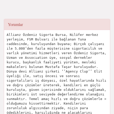
Yorumlar
Allianz Özdeniz Sigorta Bursa, Nilüfer merkez
yerleşim, FSM Bulvarı ile bağlanan Tuna
caddesinde, kuruluşundan buyana; Birçok çalışanı
ile 5.000’den fazla müşterisine sigortacılık ve
varlık yönetimi hizmetleri veren Özdeniz Sigorta,
Uzman ve Assocıation üye, sosyal dernekler
kurucu, başkanlık faaliyeti yürüten, mesleki
makaleleri bulunan Mustafa Taşar kuruluşudur.
Dünya devi Allianz şirketi ‘’Agency Clup’’ Elit
üyeliği ile, satış öncesi ve sonrası
sigortalıları iş dünyası, özel hayatlarında hızlı
ve doğru çözümler üreterek, kendileri en güçlü
kuruluşta, güven içerisinde olduklarını sağlamak,
birikimleri üst seviyede değerlendirme olanağını
sunmaktır. Temel amaç hızlı ve doğru çözümlerle >
olduğumuzu hissettirmektir. Kendilerini
zorunluluk algısından ziyade, niçin para
ödediklerini, karşılığında ne alacaklarını