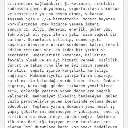
bilinmesini sağlamaktır. Şirketimize, nitelikli
kadromuza güven duyulması, sigortalılara sorunsuz
ve kesintisiz yoluna devam etmek, yukarıya
taşımak için > 7/24 hizmettedir. Modern hayatın
korkularından uzak özgürce yaşama imkanı
sunuyoruz. Bilgi, deneyim, enerjik, güler yüz,
teknolojik alt yapı ile en yakın size sağdık bir
partner. Sorumluluk üstlenip, memnuniyeti
kuşaklar ötesine > olarak sürdürme, kalıcı tercih
edilen referans verilen lider bir şirket ve
acentedir. Değerlerimiz Vatanına, Milletine
faydalı olmak ve en iyi hizmeti vermek. Gizlilik,
dürüst ve takım ruhu ile en iyi çözüm sunmak.
Yaratıcı, empati içinde karşılıklı karlılığı
sağlamak. Mükemmeliyetçi çalışanların başarıya
katılımı ile bulunduğu yerde lider olmak. Özdeniz
Sigorta, Kurulduğu günden itibaren yeniliklere
açık, geleceğe yatırım yapan değerlere sağdık
kalınarak, memnuniyet ilkesini benimseyen, güler
yüzlü personeliyle güven içerisinde yoluna devam
edecektir. Topluma yararı dokunan yeni nesil iş
yapış şekillerini benimseyen > yaklaşımı, öncü iş
birliklerine imza atmayı sürdüreceğiz. Sektörde
ilk olma özelliği taşıyan etkin katılımcıları
olağan üstü durumlara karşı korunmayı hedefleyen