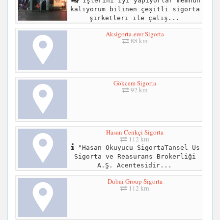
İşlerini iyi yapıyorlar memnun
kalıyorum bilinen çeşitli sigorta
şirketleri ile çalış...
Aksigorta-erer Sigorta
88 km
Gökcem Sigorta
92 km
Hasan Cenkçi Sigorta
112 km
"Hasan Okuyucu SigortaTansel Us
Sigorta ve Reasürans Brokerliği
A.Ş. Acentesidir...
Dubai Group Sigorta
112 km