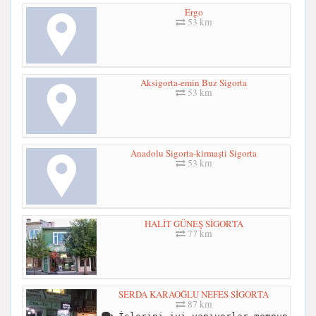
Ergo
53 km
Aksigorta-emin Buz Sigorta
53 km
Anadolu Sigorta-kirmaşti Sigorta
53 km
HALİT GÜNEŞ SİGORTA
77 km
SERDA KARAOĞLU NEFES SİGORTA
87 km