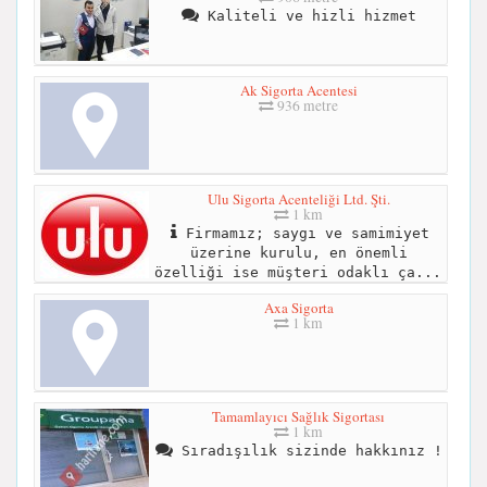
Kaliteli ve hizli hizmet
Ak Sigorta Acentesi
936 metre
Ulu Sigorta Acenteliği Ltd. Şti.
1 km
Firmamız; saygı ve samimiyet
üzerine kurulu, en önemli
özelliği ise müşteri odaklı ça...
Axa Sigorta
1 km
Tamamlayıcı Sağlık Sigortası
1 km
Sıradışılık sizinde hakkınız !