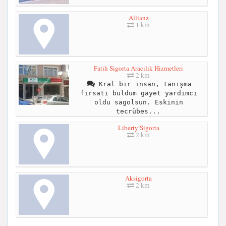
Allianz
1 km
Fatih Sigorta Aracılık Hizmetleri
2 km
Kral bir insan, tanışma
fırsatı buldum gayet yardımcı
oldu sagolsun. Eskinin
tecrübes...
Liberty Sigorta
2 km
Aksigorta
2 km