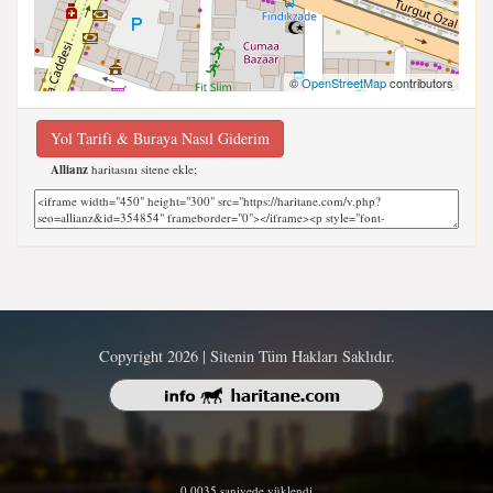
©
OpenStreetMap
contributors
Yol Tarifi & Buraya Nasıl Giderim
Allianz
haritasını sitene ekle;
Copyright 2026 | Sitenin Tüm Hakları Saklıdır.
0.0035 saniyede yüklendi