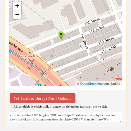
+
−
©
OpenStreetMap
contributors
Yol Tarifi & Buraya Nasıl Giderim
Aktas elektrik eloktronik otomasyon sistemleri
haritasını sitene ekle;