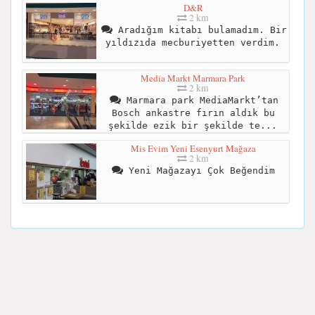
D&R
2 km
Aradığım kitabı bulamadım. Bir
yıldızıda mecburiyetten verdim.
Media Markt Marmara Park
2 km
Marmara park MediaMarkt’tan
Bosch ankastre fırın aldık bu
şekilde ezik bir şekilde te...
Mis Evim Yeni Esenyurt Mağaza
2 km
Yeni Mağazayı Çok Beğendim