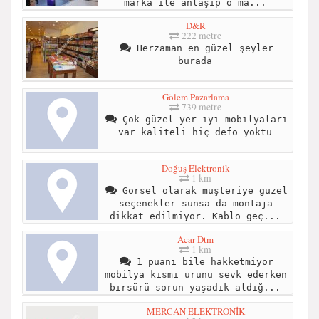
marka ile anlaşıp o ma...
D&R
222 metre
Herzaman en güzel şeyler
burada
Gölem Pazarlama
739 metre
Çok güzel yer iyi mobilyaları
var kaliteli hiç defo yoktu
Doğuş Elektronik
1 km
Görsel olarak müşteriye güzel
seçenekler sunsa da montaja
dikkat edilmiyor. Kablo geç...
Acar Dtm
1 km
1 puanı bile hakketmiyor
mobilya kısmı ürünü sevk ederken
birsürü sorun yaşadık aldığ...
MERCAN ELEKTRONİK