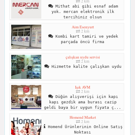
2 km
Mithat abi gibi esnaf adam
yok. mercan elektronik ilk
tercihiniz olsun
Aim Esenyurt
2 km
Kombi kart tamiri ve yedek
parçada öncü firma
çalışkan uydu servisi
2 km
Hizmette kalite çalışkan uydu
Işık AVM
2 km
Düğün alışverişi için kapı
kapı gezdik ama burası cazip
geldi baya bir uygun fiyata ç...
Homend Market
2 km
Homend Ürünlerinin Online Satış
Noktası