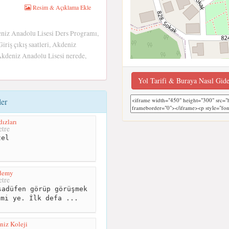
Resim & Açıklama Ekle
niz Anadolu Lisesi Ders Programı,
iriş çıkış saatleri, Akdeniz
Akdeniz Anadolu Lisesi nerede,
Yol Tarifi & Buraya Nasıl Gid
ler
ızları
tre
el
ademy
tre
adüfen görüp görüşmek
emi ye. İlk defa ...
niz Koleji