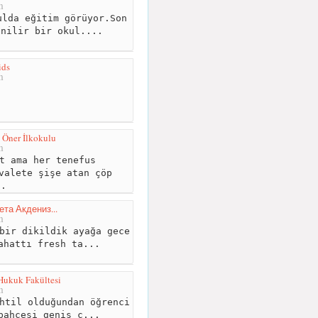
m
lda eğitim görüyor.Son
enilir bir okul....
ids
m
 Öner İlkokulu
m
t ama her tenefus
valete şişe atan çöp
..
та Акдениз...
m
bir dikildik ayağa gece
ahattı fresh ta...
Hukuk Fakültesi
m
htil olduğundan öğrenci
bahçesi geniş ç...