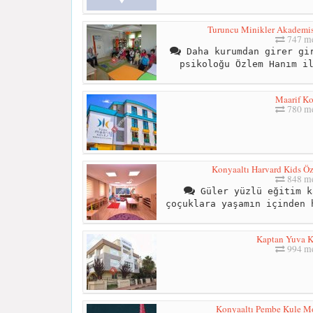
Turuncu Minikler Akademis
747 me
Daha kurumdan girer gir
psikoloğu Özlem Hanım i
Maarif Ko
780 me
Konyaaltı Harvard Kids Öze
848 me
Güler yüzlü eğitim k
çoçuklara yaşamın içinden 
Kaptan Yuva K
994 me
Konyaaltı Pembe Kule M