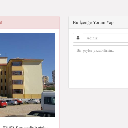
Bu İçeriğe Yorum Yap
RI
, 07985 Konyaaltı/Antalya,