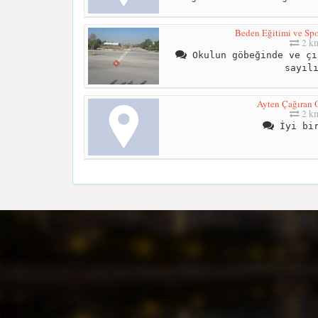
Beden Eğitimi ve Sp
2 k
Okulun göbeğinde ve çı
sayıl
Ayten Çağıran 
2 k
İyi bir