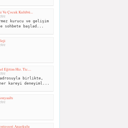
i Ve Çocuk Kulübü...
tre
mez kurucu ve gelişim
le sohbete başlad...
leji
tre
l Eğitim Hiz. Tic....
tre
adrosuyla birlikte,
her kareyi deneyiml...
onyaaltı
tre
ontessori Anaokulu