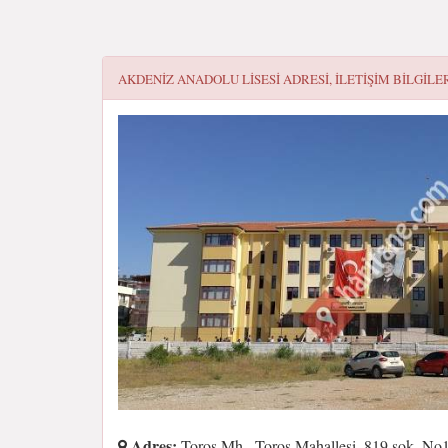
AKDENIZ ANADOLU LISESI
ADRESI, ILETIŞIM BILGILE
Adres:
Toros Mh., Toros Mahallesi, 819.sok. No1