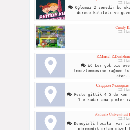
1 k
Oğlumuz 2 senedir bu oku
derece kaliteli ve güv
Candy K
1 k
Z.Marsel-Z.Denizhan
1 k
WC Ler çok pis eve
temizlenmesine rağmen tu
atan.
Стадион Университе
1 k
Feste gittik 4 5 derken 
1 e kadar ama çimler r
Akdeniz Üniversitesi 
2 k
Deneyimli hocalar var ta
göremedik ortam güzel 