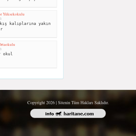
or Yüksekokulu
m
kış kalıplarına yakın
ır
Ortaokulu
m
 okul
Copyright 2026 | Sitenin Tüm Hakları Saklıdır.