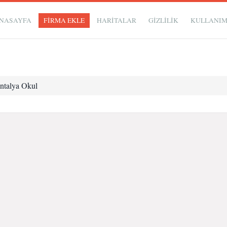
NASAYFA
FİRMA EKLE
HARİTALAR
GIZLILIK
KULLANI
ntalya Okul