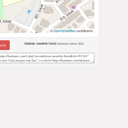
©
OpenStreetMap
contributors
Akdeniz Anadolu Lisesi
haritasını sitene ekle;
erim