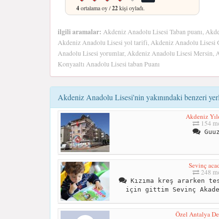
4
ortalama oy /
22
kişi oyladı.
ilgili aramalar:
Akdeniz Anadolu Lisesi Taban puanı, Akde
Akdeniz Anadolu Lisesi yol tarifi, Akdeniz Anadolu Lisesi G
Anadolu Lisesi yorumlar, Akdeniz Anadolu Lisesi Mersin, 
Konyaaltı Anadolu Lisesi taban Puanı
Akdeniz Anadolu Lisesi'nin yakınındaki benzeri yer
Akdeniz Yıld
154 me
Guuz
Sevinç ac
248 me
Kızıma kreş ararken tes
için gittim Sevinç Akad
Özel Antalya De