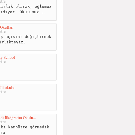
tre
ırlık olarak, oğlumuz
gidiyor. Okulumuz...
 Okulları
tre
ş açısını değiştirmek
irlikteyiz.
ay School
tre
 İlkokulu
tre
i İlköğretim Okulu...
tre
bi kampüste görmedik
ara