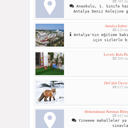
385 me
Anaokulu, 1. Sınıfa haz
Antalya Deniz Kolejine 
Antalya İsabet
420 me
Antalya'nın eğitime bakı
için sizlerle b
Lovely Kids Pl
569 me
Dr.Cahit Ünver
635 me
Abdurrahman Neriman Bileyd
642 me
Yineeee mahalleler ya 
sinavl