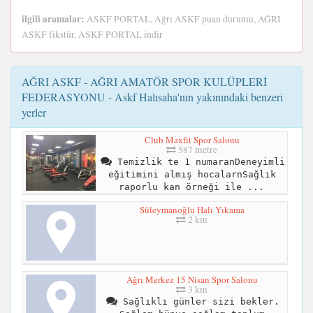
ilgili aramalar:
ASKF PORTAL, Ağrı ASKF puan durumu, AĞRI
ASKF fikstür, ASKF PORTAL indir
AĞRI ASKF - AĞRI AMATÖR SPOR KULÜPLERİ
FEDERASYONU - Askf Halısaha'nın yakınındaki benzeri
yerler
Club Maxfit Spor Salonu
587 metre
Temizlik te 1 numaranDeneyimli
eğitimini almış hocalarnSağlık
raporlu kan örneği ile ...
Süleymanoğlu Halı Yıkama
2 km
Ağrı Merkez 15 Nisan Spor Salonu
3 km
Sağlıklı günler sizi bekler.