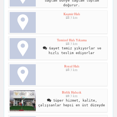
Sağlam bünye sağlam toplum
doğurur.
Kaşmir Halı
3 km
Temizel Halı Yıkama
3 km
Gayet temiz yıkıyorlar ve
hızlı teslim ediyorlar
Royal Halı
3 km
Birlik Halıcık
3 km
Süper hizmet, kalite,
çalışsanlar hepsi en üst düzeyde