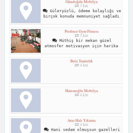
Gündoğdu Mobilya
3 km
Güleryüzlü, ödeme kolaylığı ve
birçok konuda memnuniyet sağladı
Proforce Gym Fitness
3 km
Müthiş bir mekan güzel
atmosfer motivasyon için harika
Beta Temizlik
4 km
Hatemoğlu Mobilya
4 km
Aras Halı Yıkama
4 km
Hani sedam olmuşsun gazelleri