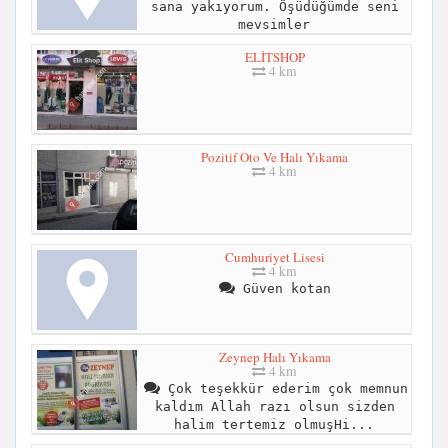
sana yakıyorum. Öşüdüğümde seni
mevsimler
ELİTSHOP
4 km
Pozitif Oto Ve Halı Yıkama
4 km
Cumhuriyet Lisesi
4 km
Güven kotan
Zeynep Halı Yıkama
4 km
Çok teşekkür ederim çok memnun
kaldım Allah razı olsun sizden
halim tertemiz olmuşHi...