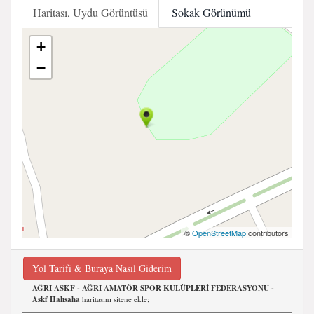
Haritası, Uydu Görüntüsü
Sokak Görünümü
+
−
©
OpenStreetMap
contributors
Yol Tarifi & Buraya Nasıl Giderim
AĞRI ASKF - AĞRI AMATÖR SPOR KULÜPLERİ FEDERASYONU -
Askf Halısaha
haritasını sitene ekle;