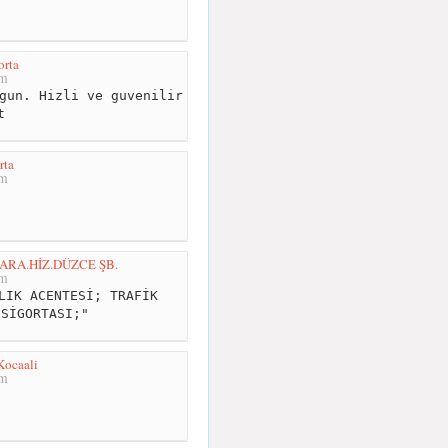
orta
km
gun. Hizli ve guvenilir
t
rta
km
ARA.HİZ.DÜZCE ŞB.
km
LIK ACENTESİ; TRAFİK
 SİGORTASI;"
Kocaali
km