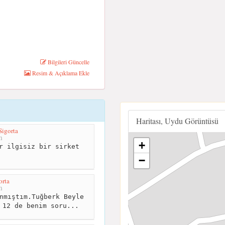
Bilgileri Güncelle
Resim & Açıklama Ekle
Haritası, Uydu Görüntüsü
igorta
m
+
r ilgisiz bir sirket
−
orta
m
nmıştım.Tuğberk Beyle
 12 de benim soru...