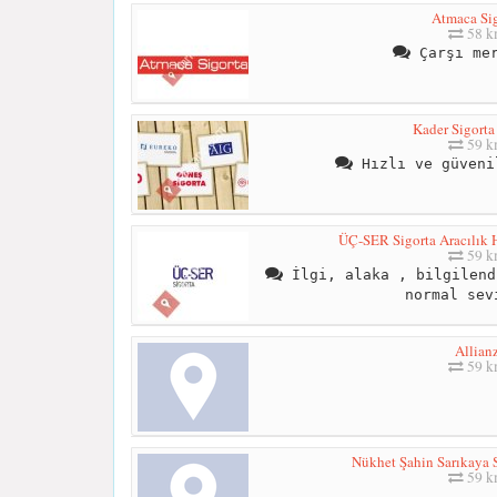
Atmaca Sig
58 
Çarşı mer
Kader Sigorta 
59 
Hızlı ve güveni
ÜÇ-SER Sigorta Aracılık Hi
59 
İlgi, alaka , bilgilend
normal sev
Allian
59 
Nükhet Şahin Sarıkaya S
59 