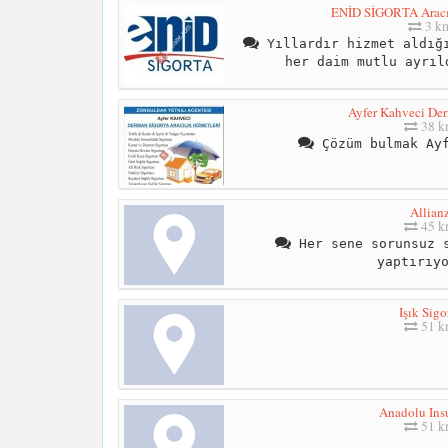
ENİD SİGORTA Aracılı
3 k
Yıllardır hizmet aldığı
her daim mutlu ayrıl
Ayfer Kahveci Der
38 
Çözüm bulmak Ayf
Allian
45 
Her sene sorunsuz s
yaptırıy
Işık Sigo
51 
Anadolu Ins
51 