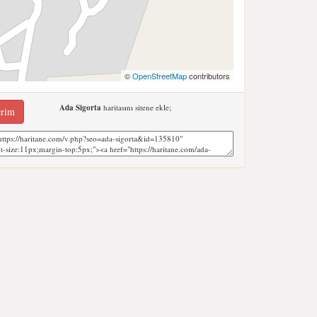
©
OpenStreetMap
contributors
Ada Sigorta
haritasını sitene ekle;
erim