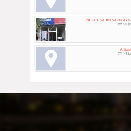
NÜKET ŞAHİN SARIKAYA
59 
Allian
74 