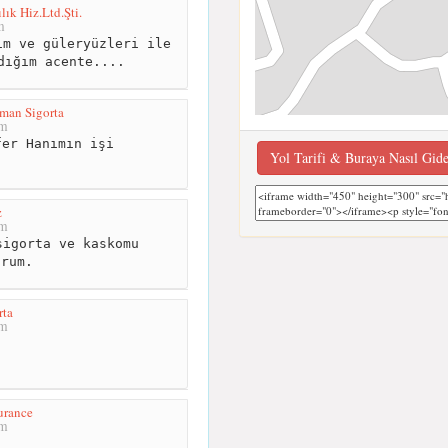
k Hiz.Ltd.Şti.
m
m ve güleryüzleri ile
dığım acente....
man Sigorta
km
er Hanımın işi
Yol Tarifi & Buraya Nasıl Gid
z
km
igorta ve kaskomu
orum.
rta
km
urance
km