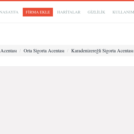
NASAYFA
FİRMA EKLE
HARİTALAR
GIZLILIK
KULLANI
 Acentası
Orta Sigorta Acentası
Karadenizereğli Sigorta Acentası