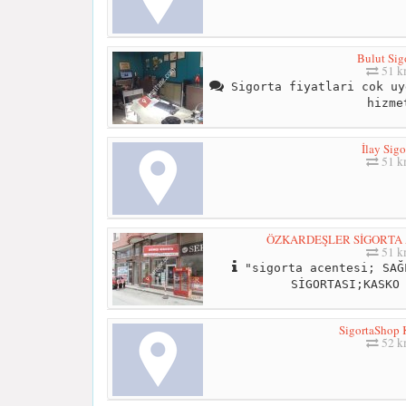
Bulut Sig
51 
Sigorta fiyatlari cok uy
hizme
İlay Sigo
51 
ÖZKARDEŞLER SİGORTA 
51 
"sigorta acentesi; SAĞ
SİGORTASI;KASKO
SigortaShop 
52 