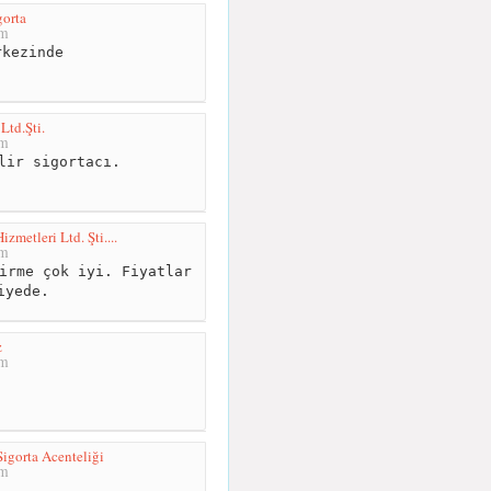
orta
km
kezinde
Ltd.Şti.
km
lir sigortacı.
zmetleri Ltd. Şti....
km
irme çok iyi. Fiyatlar
iyede.
z
km
igorta Acenteliği
km