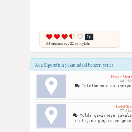
İyi
3.5
ortalama oy /
22
kişi oyladı.
Ada Sigorta'nın yakınındaki benzeri yerler
Doğan Mert S
3 k
Telefonunuz calismiyo
Hedef Sig
3 k
Yolda çevirmeye yakala
iletişime geçtim ve gece