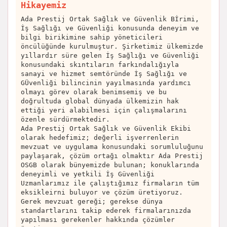
Hikayemiz
Ada Prestij Ortak Sağlık ve Güvenlik Bİrimi,
İş Sağlığı ve Güvenliği konusunda deneyim ve
bilgi birikimine sahip yöneticileri
öncülüğünde kurulmuştur. Şirketimiz ülkemizde
yıllardır süre gelen İş Sağlığı ve Güvenliği
konusundaki skıntıların farkındalığıyla
sanayi ve hizmet semtöründe İş Sağlığı ve
GÜvenliği bilincinin yayılmasında yardımcı
olmayı görev olarak benimsemiş ve bu
doğrultuda global dünyada ülkemizin hak
ettiği yeri alabilmesi için çalışmalarını
özenle sürdürmektedir.
Ada Prestij Ortak Sağlık ve Güvenlik Ekibi
olarak hedefimiz; değerli işverrenlerin
mevzuat ve uygulama konusundaki sorumluluğunu
paylaşarak, çözüm ortağı olmaktır Ada Prestij
OSGB olarak bünyemizde bulunan; konuklarında
deneyimli ve yetkili İş Güvenliği
Uzmanlarımız ile çalıştığımız firmaların tüm
eksikleirni buluyor ve çözüm üretiyoruz.
Gerek mevzuat gereği; gerekse dünya
standartlarını takip ederek firmalarınızda
yapılması gerekenler hakkında çözümler