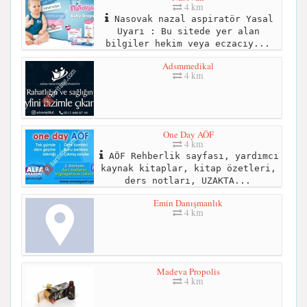
4 km
Nasovak nazal aspiratör Yasal
Uyarı : Bu sitede yer alan
bilgiler hekim veya eczacıy...
Adsmmedikal
4 km
One Day AÖF
4 km
AÖF Rehberlik sayfası, yardımcı
kaynak kitaplar, kitap özetleri,
ders notları, UZAKTA...
Emin Danışmanlık
4 km
Madeva Propolis
4 km