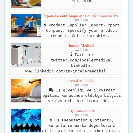
Yaklaşım
Export-Import Company / Get a Reasonable Pri...
2 km
Product Supplier Import-Export
Company. Spercify your product
request. Get affordable...
İnceler Medikal
2 km
Twitter:
twitter.com/incelermedikal
LinkedIn:
www.linkedin.com/in/incelermedikal
ASGEM OSGB
2 km
İş güvenliği ve ilkyardım
eğitimi konusunda oldukça bilgili
ve özverili bir firma. He...
RQ Danışmanlık
2 km
RQ (Reputation Quotient),
kurumların marka değerlerini
arttırarak kurumsal itibarları...