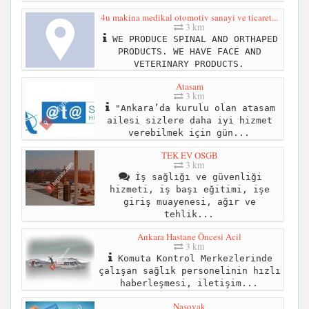
4u makina medikal otomotiv sanayi ve ticaret...
3 km
WE PRODUCE SPINAL AND ORTHAPED
PRODUCTS. WE HAVE FACE AND
VETERINARY PRODUCTS.
Atasam
3 km
"Ankara’da kurulu olan atasam
ailesi sizlere daha iyi hizmet
verebilmek için gün...
TEK EV OSGB
3 km
İş sağlığı ve güvenliği
hizmeti, iş başı eğitimi, işe
giriş muayenesi, ağır ve
tehlik...
Ankara Hastane Öncesi Acil
3 km
Komuta Kontrol Merkezlerinde
çalışan sağlık personelinin hızlı
haberleşmesi, iletişim...
Nasovak