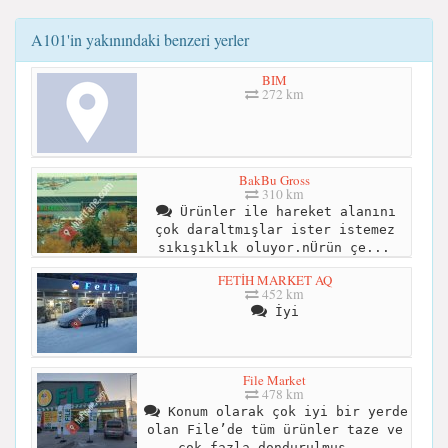
A101'in yakınındaki benzeri yerler
BIM
272 km
BakBu Gross
310 km
Ürünler ile hareket alanını
çok daraltmışlar ister istemez
sıkışıklık oluyor.nÜrün çe...
FETİH MARKET AQ
452 km
İyi
File Market
478 km
Konum olarak çok iyi bir yerde
olan File’de tüm ürünler taze ve
çok fazla dondurulmuş...