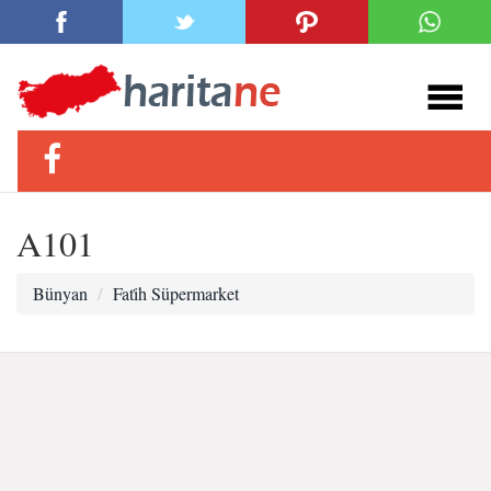
A101
Bünyan
Fati̇h Süpermarket