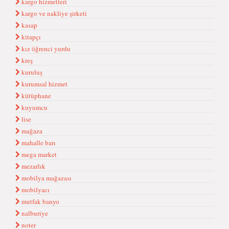
kargo hizmetleri
kargo ve nakliye şirketi
kasap
kitapçı
kız öğrenci yurdu
kreş
kuruluş
kurumsal hizmet
kütüphane
kuyumcu
lise
mağaza
mahalle barı
mega market
mezarlık
mobilya mağazası
mobilyacı
mutfak banyo
nalburiye
noter