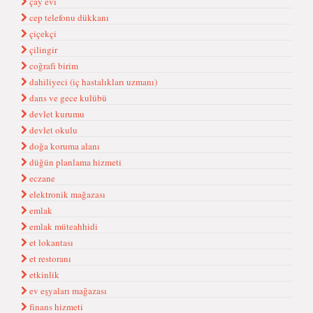
çay evi
cep telefonu dükkanı
çiçekçi
çilingir
coğrafi birim
dahiliyeci (iç hastalıkları uzmanı)
dans ve gece kulübü
devlet kurumu
devlet okulu
doğa koruma alanı
düğün planlama hizmeti
eczane
elektronik mağazası
emlak
emlak müteahhidi
et lokantası
et restoranı
etkinlik
ev eşyaları mağazası
finans hizmeti