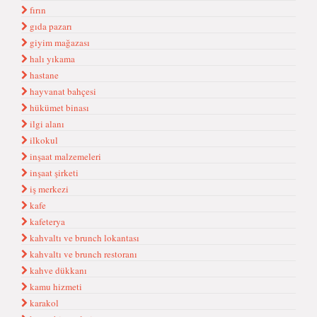
fırın
gıda pazarı
giyim mağazası
halı yıkama
hastane
hayvanat bahçesi
hükümet binası
ilgi alanı
ilkokul
inşaat malzemeleri
inşaat şirketi
iş merkezi
kafe
kafeterya
kahvaltı ve brunch lokantası
kahvaltı ve brunch restoranı
kahve dükkanı
kamu hizmeti
karakol