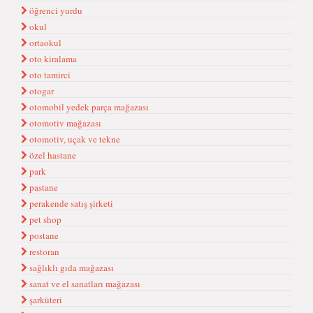
öğrenci yurdu
okul
ortaokul
oto kiralama
oto tamirci
otogar
otomobil yedek parça mağazası
otomotiv mağazası
otomotiv, uçak ve tekne
özel hastane
park
pastane
perakende satış şirketi
pet shop
postane
restoran
sağlıklı gıda mağazası
sanat ve el sanatları mağazası
şarküteri