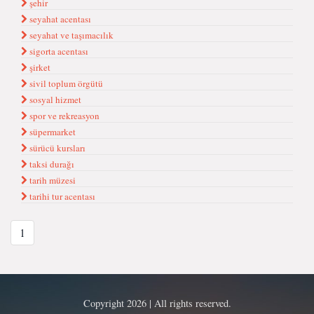
şehir
seyahat acentası
seyahat ve taşımacılık
sigorta acentası
şirket
sivil toplum örgütü
sosyal hizmet
spor ve rekreasyon
süpermarket
sürücü kursları
taksi durağı
tarih müzesi
tarihi tur acentası
1
Copyright 2026 | All rights reserved.