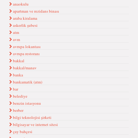
anaokulu
apartman ve rezidans binası
araba kiralama
askerlik şubesi
atm
avm
avrupa lokantası
avrupa restoranı
bakkal
bakkal/manav
banka
bankamatik (atm)
bar
belediye
benzin istasyonu
berber
bilgi teknolojisi şirketi
bilgisayar ve internet sitesi
çay bahçesi