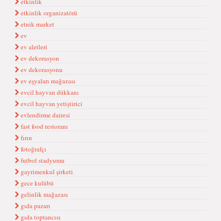
etkinlik
etkinlik organizatörü
etnik market
ev
ev aletleri
ev dekorasyon
ev dekorasyonu
ev eşyaları mağazası
evcil hayvan dükkanı
evcil hayvan yetiştirici
evlendirme dairesi
fast food restoranı
fırın
fotoğrafçı
futbol stadyumu
gayrimenkul şirketi
gece kulübü
gelinlik mağazası
gıda pazarı
gıda toptancısı