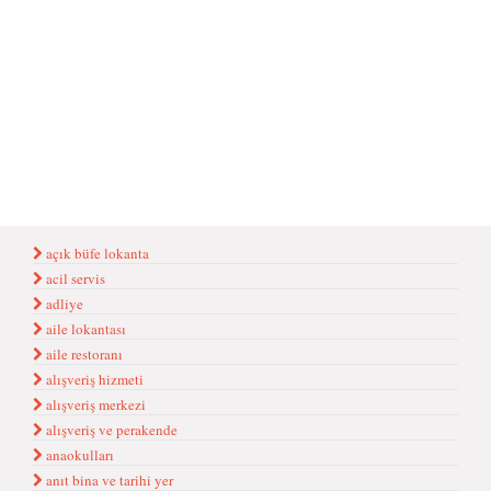
açık büfe lokanta
acil servis
adliye
aile lokantası
aile restoranı
alışveriş hizmeti
alışveriş merkezi
alışveriş ve perakende
anaokulları
anıt bina ve tarihi yer