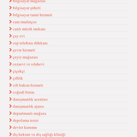
bilgisayar mağazası
bilgisayar şirketi
bilgisayar tamir hizmeti
cam imalatçısı
canlı müzik mekanı
çay evi
cep telefonu dükkanı
çevre hizmeti
çeyiz mağazası
cezaevi ve ıslahevi
çiçekçi
çiftlik
cilt bakım hizmeti
coğrafi birim
danışmanlık acentası
danışmanlık ajansı
departmanlı mağaza
depolama tesisi
devlet kurumu
diş hekimi ve diş sağlığı kliniği