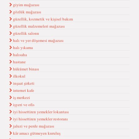
giyim mağazası
gözlük mağazası
güzellik, kozmetik ve kişisel bakım
güzellik malzemeleri mağazası
güzellik salonu
halı ve yer döşemesi mağazası
halı yıkama
halısaha
hastane
hükümet binası
ilkokul
inşaat şirketi
internet kafe
iş merkezi
işyeri ve ofis
iyi hissettiren yemekler lokantası
iyi hissettiren yemekler restoranı
jaluzi ve perde mağazası
kâr amacı gütmeyen kuruluş