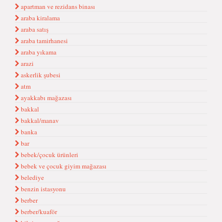
apartman ve rezidans binası
araba kiralama
araba satış
araba tamirhanesi
araba yıkama
arazi
askerlik şubesi
atm
ayakkabı mağazası
bakkal
bakkal/manav
banka
bar
bebek/çocuk ürünleri
bebek ve çocuk giyim mağazası
belediye
benzin istasyonu
berber
berber/kuaför