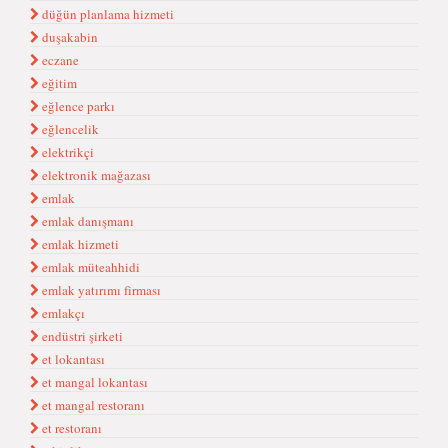
düğün planlama hizmeti
duşakabin
eczane
eğitim
eğlence parkı
eğlencelik
elektrikçi
elektronik mağazası
emlak
emlak danışmanı
emlak hizmeti
emlak müteahhidi
emlak yatırımı firması
emlakçı
endüstri şirketi
et lokantası
et mangal lokantası
et mangal restoranı
et restoranı