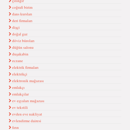
çilingir
coğrafi birim
dans kursları
deri firmaları
dişçi
doğal gaz
döviz büroları
düğün salonu
duşakabin
eczane
elektrik firmaları
elektrikçi
elektronik mağazası
emlakçı
emlakçılar
ev eşyaları mağazası
ev tekstili
evden eve nakliyat
evlendirme dairesi
fırın