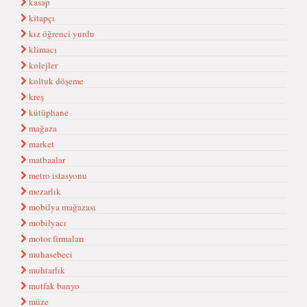
kasap
kitapçı
kız öğrenci yurdu
klimacı
kolejler
koltuk döşeme
kreş
kütüphane
mağaza
market
matbaalar
metro istasyonu
mezarlık
mobilya mağazası
mobilyacı
motor firmaları
muhasebeci
muhtarlık
mutfak banyo
müze