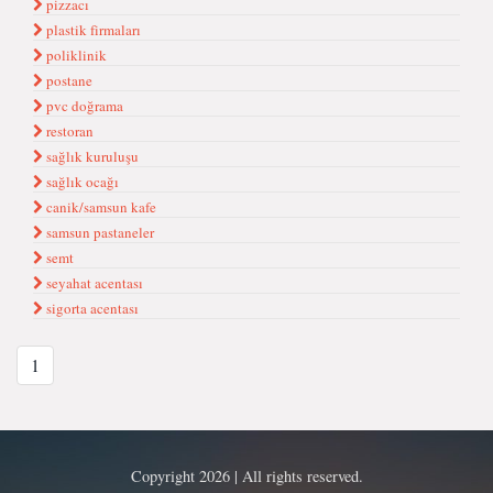
pizzacı
plastik firmaları
poliklinik
postane
pvc doğrama
restoran
sağlık kuruluşu
sağlık ocağı
canik/samsun kafe
samsun pastaneler
semt
seyahat acentası
sigorta acentası
1
Copyright 2026 | All rights reserved.