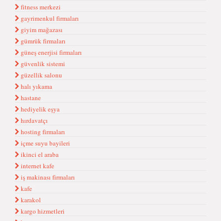
fitness merkezi
gayrimenkul firmaları
giyim mağazası
gümrük firmaları
güneş enerjisi firmaları
güvenlik sistemi
güzellik salonu
halı yıkama
hastane
hediyelik eşya
hırdavatçı
hosting firmaları
içme suyu bayileri
ikinci el araba
internet kafe
iş makinası firmaları
kafe
karakol
kargo hizmetleri