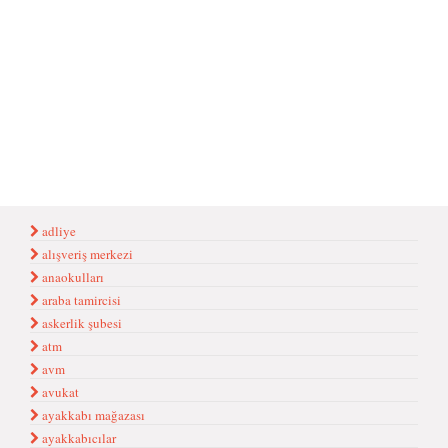
adliye
alışveriş merkezi
anaokulları
araba tamircisi
askerlik şubesi
atm
avm
avukat
ayakkabı mağazası
ayakkabıcılar