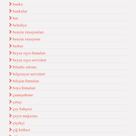
banka
bankalar
bar
belediye
benzin istasyonları
benzin istasyonu
berber
beyaz eşya firmaları
beyaz eşya servisleri
bilardo salonu
bilgisayar servisleri
bilişim firmaları
boya firmaları
çamaşırhane
çatıçı
çay bahçesi
çeyiz mağazası
çiçekçi
çiğ köfteci