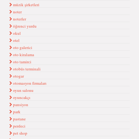
müzik şirketleri
noter
noterler
öğrenci yurdu
okul
otel
oto galerici
oto kiralama
oto tamirci
otobüs terminali
otogar
otomasyon firmaları
oyun salonu
oyuncakçı
pansiyon
park
pastane
perdeci
pet shop