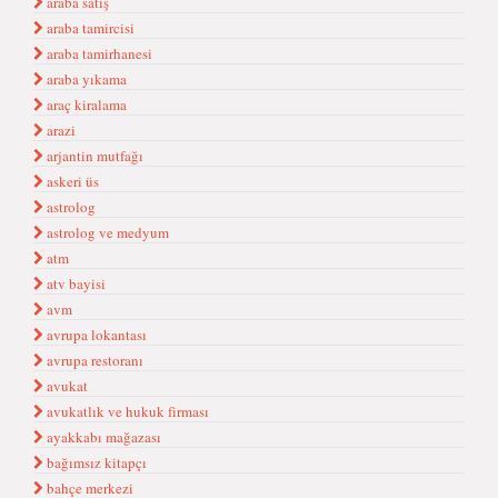
araba satış
araba tamircisi
araba tamirhanesi
araba yıkama
araç kiralama
arazi
arjantin mutfağı
askeri üs
astrolog
astrolog ve medyum
atm
atv bayisi
avm
avrupa lokantası
avrupa restoranı
avukat
avukatlık ve hukuk firması
ayakkabı mağazası
bağımsız kitapçı
bahçe merkezi