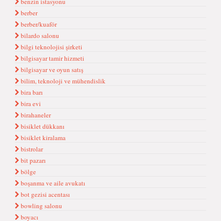
benzin istasyonu
berber
berber/kuaför
bilardo salonu
bilgi teknolojisi şirketi
bilgisayar tamir hizmeti
bilgisayar ve oyun satış
bilim, teknoloji ve mühendislik
bira barı
bira evi
birahaneler
bisiklet dükkanı
bisiklet kiralama
bistrolar
bit pazarı
bölge
boşanma ve aile avukatı
bot gezisi acentası
bowling salonu
boyacı