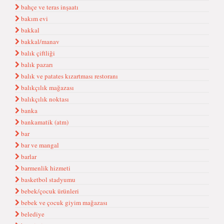
bahçe ve teras inşaatı
bakım evi
bakkal
bakkal/manav
balık çiftliği
balık pazarı
balık ve patates kızartması restoranı
balıkçılık mağazası
balıkçılık noktası
banka
bankamatik (atm)
bar
bar ve mangal
barlar
barmenlik hizmeti
basketbol stadyumu
bebek/çocuk ürünleri
bebek ve çocuk giyim mağazası
belediye