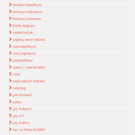
branda tedarikçisi
britanya lokantası
britanya restoranı
butik mağaza
cadde/sokak
çağdaş sanat müzesi
cam imalatçısı
cam yapımcısı
çamaşırhane
camcı / cam hizmeti
cami
canlı müzik mekanı
catering
çatı hizmeti
çatıçı
çay bahçesi
çay evi
çay-kahve
caz ve blues kulübü